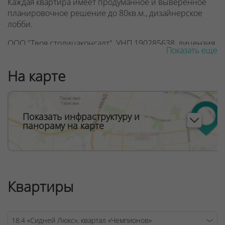
Каждая квартира имеет продуманное и выверенное
планировочное решение до 80кв.м., дизайнерское
лобби.
ООО "Твоя столицаконсалт", УНП 190285638, лицензия
Показать еще
№02240/129 от 06.09.06г.
На карте
Договор на оказание риэлтерских услуг № 447/6, от
04.09.2025
Показать инфраструктуру и
панораму на карте
Квартиры