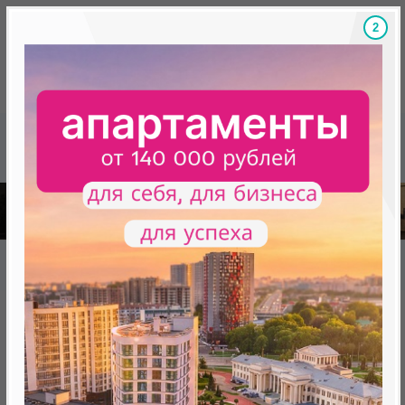
1
Скидки на новостройки, бонусы
Готовые новост
Главная
База новостроек Минска
«Минск Мир»
18.4 «Сидней Люкс», квартал «Чемпионов»
18.4 «Сидней Люкс», квартал
«Чемпионов»
нет в продаже