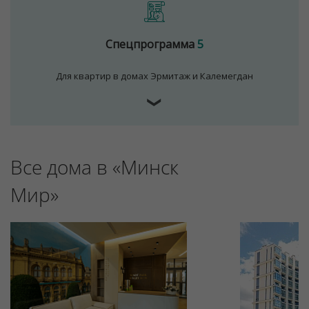
Спецпрограмма
5
Для квартир в домах Эрмитаж и Калемегдан
❯
Все дома в «Минск
Для обеспечения удобства пользователей сайта
используются cookies
Мир»
Принять
Отклонить