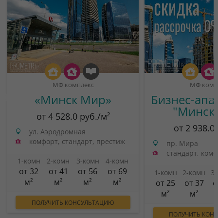
МФ комплекс
МФ комп
«Минск Мир»
Бизнес-апа
"Минск
от 4 528.0 руб./м²
от 2 938.0
ул. Аэродромная
комфорт, стандарт, престиж
пр. Мира
стандарт, ком
1-комн
2-комн
3-комн
4-комн
от 32
от 41
от 56
от 69
1-комн
2-комн
3
м²
м²
м²
м²
от 25
от 37
о
м²
м²
ПОЛУЧИТЬ КОНСУЛЬТАЦИЮ
ПОЛУЧИТЬ КОН