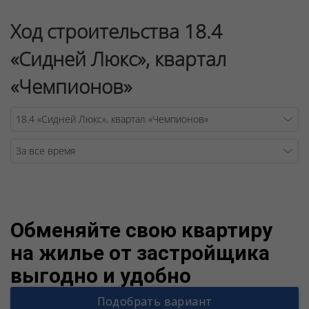
Ход строительства 18.4
«Сидней Люкс», квартал
«Чемпионов»
Warning
/v
Обменяйте свою квартиру
на жилье от застройщика
выгодно и удобно
Подобрать вариант