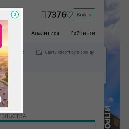
7376
Войти
2
Услуги
Аналитика
Рейтинги
иры у метро
Сдать квартиру в аренду
ТЕЛЬСТВА