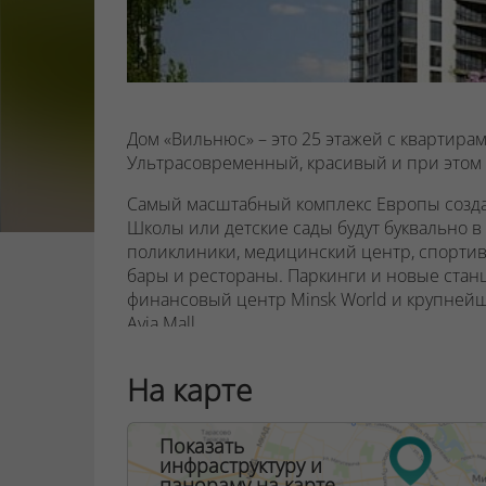
Дом «Вильнюс» – это 25 этажей с квартирам
Ультрасовременный, красивый и при этом 
Самый масштабный комплекс Европы создае
Школы или детские сады будут буквально в 
поликлиники, медицинский центр, спортив
бары и рестораны. Паркинги и новые ста
финансовый центр Minsk World и крупней
Avia Mall.
Все нужное для комфортной городской жизн
На карте
шаговой доступности.
Какой дом «Вильнюс» в комплексе Минск 
Показать
инфраструктуру и
Невероятно привлекательный, сверкающий
панораму на карте