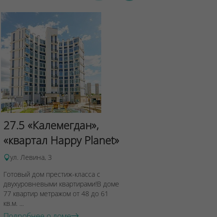
Сад Эрмит
27.5 «Калемегдан»,
ул.Лученка,4
«квартал Happy Planet»
Подробнее о 
ул. Левина, 3
Готовый дом престиж-класса с
двухуровневыми квартирами!В доме
77 квартир метражом от 48 до 61
кв.м. ...
Подробнее о доме