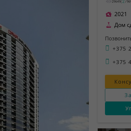
2
29649
(
/
96
2021
Дом с
Позвонит
+375 2
+375 4
Конс
З
У