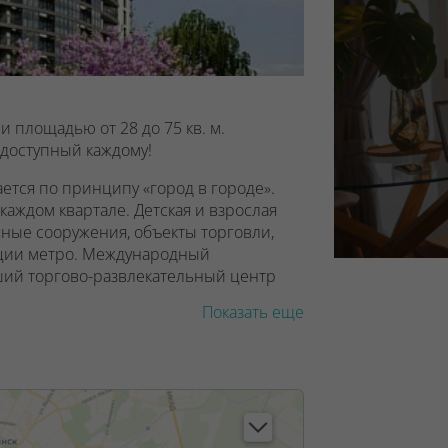
и площадью от 28 до 75 кв. м.
доступный каждому!
тся по принципу «город в городе».
каждом квартале. Детская и взрослая
ные сооружения, объекты торговли,
нции метро. Международный
ший торгово-развлекательный центр
Показать еще
и и успешного бизнеса в комплексе - в
Мир?
, с красивой небесной тонировкой и