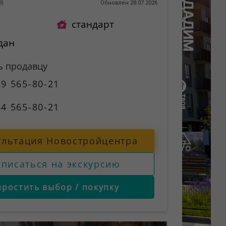
9
)
Обновлен 28.07.2026
стандарт
дан
ь продавцу
9 565-80-21
4 565-80-21
ультация Новостройцентра
аписаться на экскурсию
простить выбор / покупку