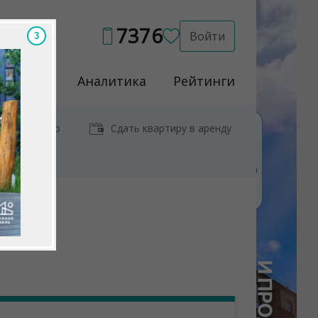
7376
Войти
1
Услуги
Аналитика
Рейтинги
иры у метро
Сдать квартиру в аренду