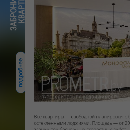
Все квартиры — свободной планировки, с
остекленными лоджиями.
Площадь — от 29 
здании
три бесшумных скоростных лифта O