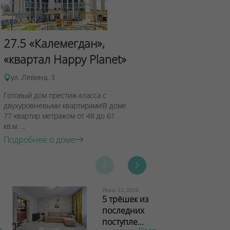
Сад Эрмит
27.5 «Калемегдан»,
ул.Лученка,4
«квартал Happy Planet»
Подробнее о 
ул. Левина, 3
Готовый дом престиж-класса с
двухуровневыми квартирами!В доме
77 квартир метражом от 48 до 61
кв.м. ...
Подробнее о доме
Июнь 22, 2026
5 трёшек из
последних
поступле...