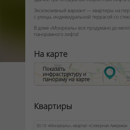
Эксклюзивный вариант — квартиры на пер
с улицы
, индивидуальной террасой со сте
В доме «Монреаль» все продумано до мело
панорамного лифта!
ООО "Твоя столицаконсалт", УНП 190285638
На карте
Договор на оказание риэлтерских услуг № 44
Показать
инфраструктуру и
панораму на карте
Квартиры