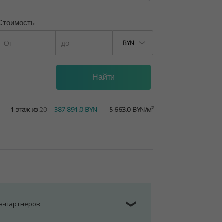
Стоимость
BYN
1 этаж из
20
387 891.0 BYN
5 663.0 BYN/м²
ов-партнеров
❯