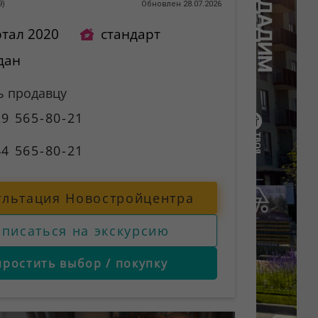
9
)
Обновлен 28.07.2026
ртал 2020
стандарт
дан
ь продавцу
9 565-80-21
4 565-80-21
ультация Новостройцентра
аписаться на экскурсию
простить выбор / покупку