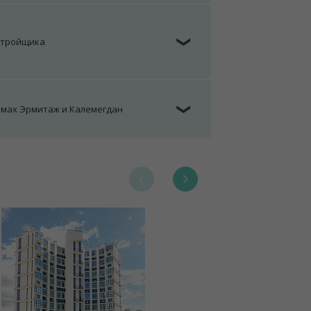
стройщика
❯
омах Эрмитаж и Калемегдан
❯