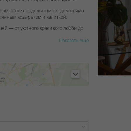
вом этаже с отдельным входом прямо
клянным козырьком и калиткой.
чей — от уютного красивого лобби до
Показать еще
, лицензия №02240/129 от 06.09.06г.
7/6, от 04.09.2025