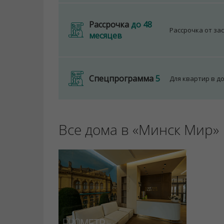
Рассрочка
до 48
Рассрочка от за
месяцев
Спецпрограмма
5
Для квартир в д
Все дома в «Минск Мир»