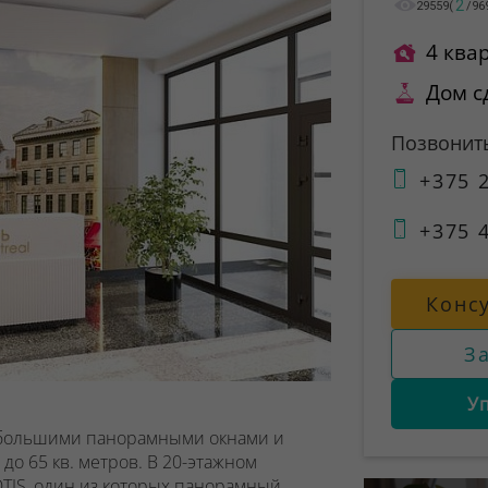
2
29559
(
/
96
4 ква
Дом с
Позвонит
+375 2
+375 4
Конс
З
У
 большими панорамными окнами и
до 65 кв. метров. В 20-этажном
TIS
, один из которых
панорамный
.