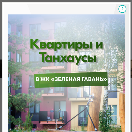
1
Скидки на новостройки, бонусы
Готовые новост
Главная
База новостроек Минска
«Минск Мир»
10.6 "Фиджи", квартал "Тропические острова"
10.6 "Фиджи", квартал
"Тропические острова"
нет в продаже