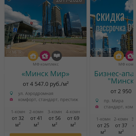
МФ комплекс
МФ комп
«Минск Мир»
Бизнес-апа
"Минск
от 4 547.0 руб./м²
от 2 950 
ул. Аэродромная
комфорт, стандарт, престиж
пр. Мира
стандарт, ком
1-комн
2-комн
3-комн
4-комн
от 32
от 41
от 56
от 69
1-комн
2-комн
3
м²
м²
м²
м²
от 25
от 37
о
м²
м²