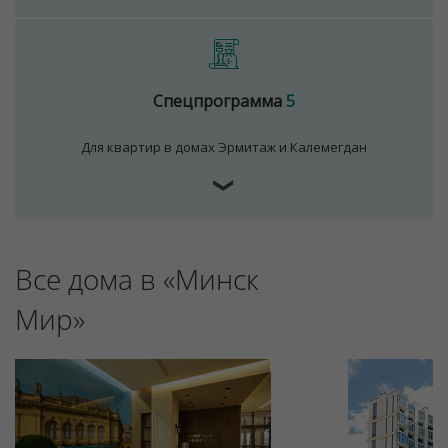
Спецпрограмма
5
Для квартир в домах Эрмитаж и Калемегдан
❯
Для обеспечения удобства пользователей сайта
Все дома в «Минск
используются cookies
Принять
Мир»
Отклонить