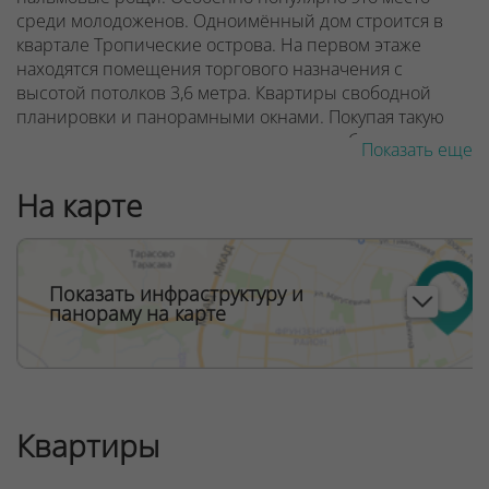
среди молодоженов. Одноимённый дом строится в
квартале Тропические острова.
На первом этаже
находятся помещения торгового назначения с
высотой потолков 3,6 метра.
Квартиры свободной
планировки и панорамными окнами.
Покупая такую
квартиру, жильцы получают полную свободу
Показать еще
действий
при зонировании жилого помещения.
На карте
Квартиру можно купить в рассрочку на 100 месяцев с
первоначальным взносом от 10%. Дом планируется
сдать в первом квартале 2023 года.
Показать инфраструктуру и
ООО "Твоя столицаконсалт", УНП 190285638, лицензия
панораму на карте
№02240/129 от 06.09.06г.
Договор на оказание риэлтерских услуг № 447/6, от
04.09.2025
Квартиры