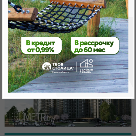
Минск, Октябрьский, ул. Жореса Алфёрова, 10
метро «Ковальская Слобода», 566 м