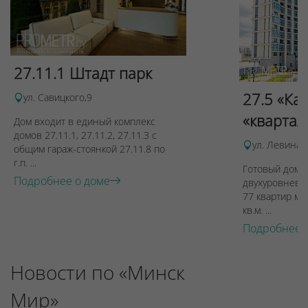
27.11.1 Штадт парк
27.5 «Ка
ул. Савицкого,9
«квартал
Дом входит в единый комплекс
домов 27.11.1, 27.11.2, 27.11.3 с
ул. Левина, 
общим гараж-стоянкой 27.11.8 по
г.п. ...
Готовый дом п
Подробнее о доме
двухуровневы
77 квартир ме
кв.м. ...
Подробнее 
Новости по «Минск
Мир»