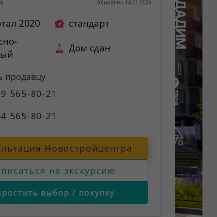
9
)
Обновлен 13.01.2026
ртал 2020
стандарт
сно-
Дом сдан
ный
ь продавцу
9 565-80-21
4 565-80-21
ультация Новостройцентра
аписаться на экскурсию
простить выбор / покупку