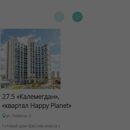
Сад Эрмит
27.5 «Калемегдан»,
ул.Лученка,4
«квартал Happy Planet»
Подробнее о 
ул. Левина, 3
Готовый дом престиж-класса с