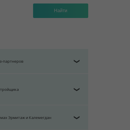
ов-партнеров
❯
стройщика
❯
омах Эрмитаж и Калемегдан
❯