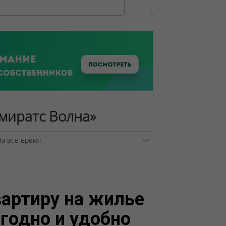
Эмиратс Волна»
/var/www/tsby/data/ww
артиру на жилье
годно и удобно