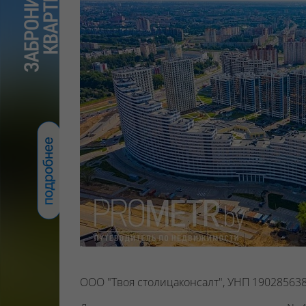
ООО "Твоя столицаконсалт", УНП 190285638