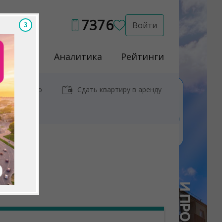
7376
Войти
1
Услуги
Аналитика
Рейтинги
иры у метро
Сдать квартиру в аренду