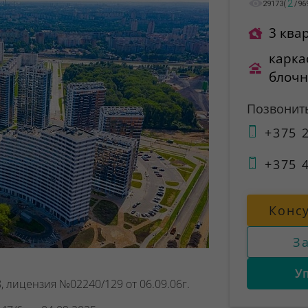
2
29173
(
/
96
3 ква
карка
блоч
Позвонит
+375 2
+375 4
Конс
З
У
, лицензия №02240/129 от 06.09.06г.