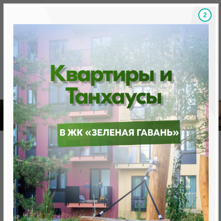
1
Скидки на новостройки, бонусы
Готовые новост
Главная
База новостроек Минска
«Минск Мир»
18.8 «Турин» квартал "Чемпионов"
18.8 «Турин» квартал
"Чемпионов"
нет в продаже