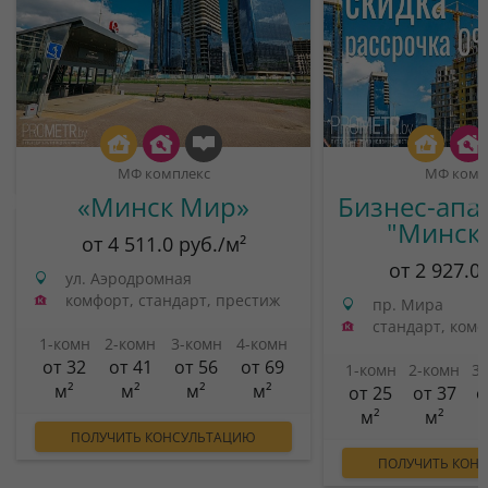
МФ комплекс
МФ комп
«Минск Мир»
Бизнес-апа
"Минск
от 4 511.0 руб./м²
от 2 927.0
ул. Аэродромная
комфорт, стандарт, престиж
пр. Мира
стандарт, ком
1-комн
2-комн
3-комн
4-комн
от 32
от 41
от 56
от 69
1-комн
2-комн
3
м²
м²
м²
м²
от 25
от 37
о
м²
м²
ПОЛУЧИТЬ КОНСУЛЬТАЦИЮ
ПОЛУЧИТЬ КОН