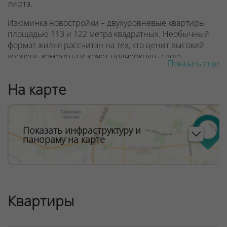
лифта.
Изюминка новостройки – двухуровневые квартиры
площадью 113 и 122 метра квадратных. Необычный
формат жилья рассчитан на тех, кто ценит высокий
уровень комфорта и хочет подчеркнуть свою
Показать еще
индивидуальность.
На карте
ООО "Твоя столицаконсалт", УНП 190285638, лицензия
№02240/129 от 06.09.06г.
Договор на оказание риэлтерских услуг № 447/6, от
04.09.2025
Показать инфраструктуру и
панораму на карте
Квартиры