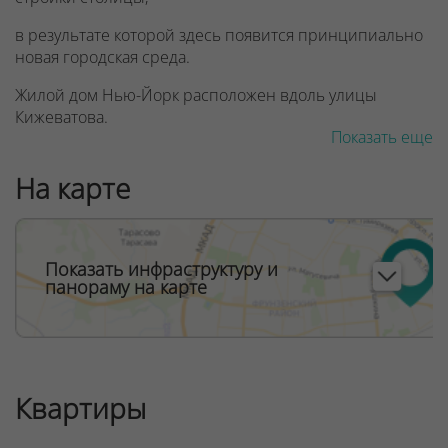
в результате которой здесь появится принципиально
новая городская среда.
Жилой дом Нью-Йорк расположен вдоль улицы
Кижеватова.
Показать еще
Расположенные особым образом дома создают
просторный и уютный внутренний двор,
На карте
спланированный по принципу парковой зоны.
ООО "Твоя столицаконсалт", УНП 190285638, лицензия
№02240/129 от 06.09.06г.
Показать инфраструктуру и
панораму на карте
Договор на оказание риэлтерских услуг № 447/6, от
04.09.2025
Квартиры