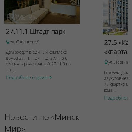
27.11.1 Штадт парк
27.5 «Ка
ул. Савицкого,9
«квартал
Дом входит в единый комплекс
домов 27.11.1, 27.11.2, 27.11.3 с
ул. Левина, 
общим гараж-стоянкой 27.11.8 по
г.п. ...
Готовый дом п
Подробнее о доме
двухуровневы
77 квартир ме
кв.м. ...
Подробнее 
Новости по «Минск
Мир»