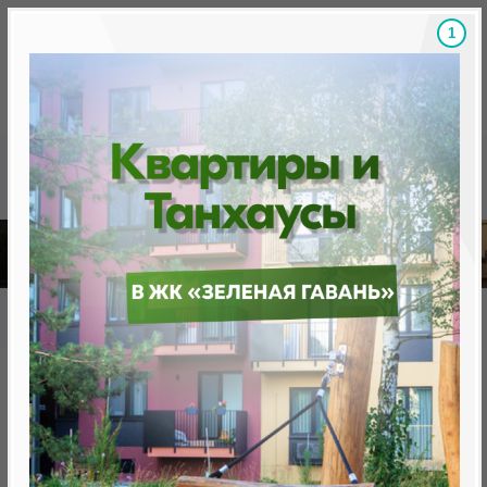
Скидки на новостройки, бонусы
Готовые новост
Главная
База новостроек Минска
«Минск Мир»
30.7 «Нью-Йорк», квартал Северная Америка
30.7 «Нью-Йорк», квартал
Северная Америка
нет в продаже