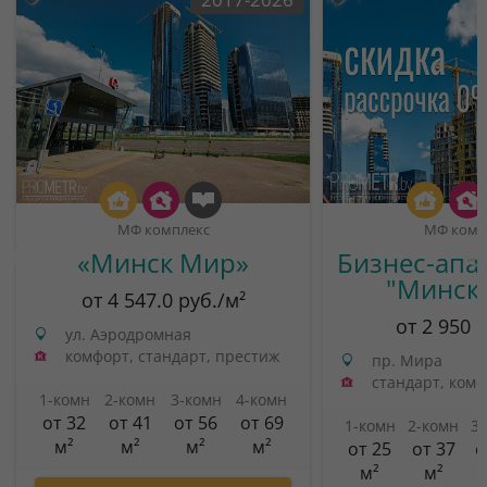
МФ комплекс
МФ комп
«Минск Мир»
Бизнес-апа
"Минск
от 4 547.0 руб./м²
от 2 950 
ул. Аэродромная
комфорт, стандарт, престиж
пр. Мира
стандарт, ком
1-комн
2-комн
3-комн
4-комн
от 32
от 41
от 56
от 69
1-комн
2-комн
3
м²
м²
м²
м²
от 25
от 37
о
м²
м²