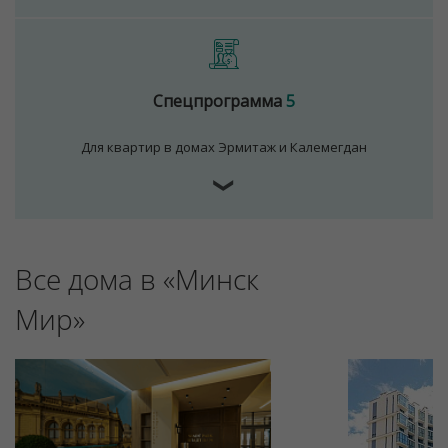
Спецпрограмма
5
Для квартир в домах Эрмитаж и Калемегдан
❯
Для обеспечения удобства пользователей сайта
Все дома в «Минск
используются cookies
Принять
Мир»
Отклонить