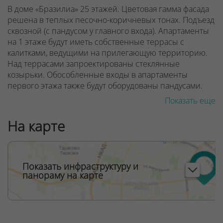
В доме «Бразилиа» 25 этажей. Цветовая гамма фасада
решена в теплых песочно-коричневых тонах. Подъезд
сквозной (с пандусом у главного входа). Апартаменты
на 1 этаже будут иметь собственные террасы с
калитками, ведущими на прилегающую территорию.
Над террасами запроектированы стеклянные
козырьки. Обособленные входы в апартаменты
первого этажа также будут оборудованы пандусами.
Показать еще
Предусмотрено дизайнерское лобби со стойкой
рецепции консьержа, местом отдыха для ожидающих
На карте
вас гостей. Фантазия дизайнеров вестибюля
«Бразилиа» погружает нас в атмосферу тропических
лесов. Она будет дополнена экзотическими живыми
растениями в кадках. Здесь есть санитарная комната с
Показать инфраструктуру и
пеленальным столиком для малышей.
панораму на карте
ООО "Твоя столицаконсалт", УНП 190285638, лицензия
№02240/129 от 06.09.06г.