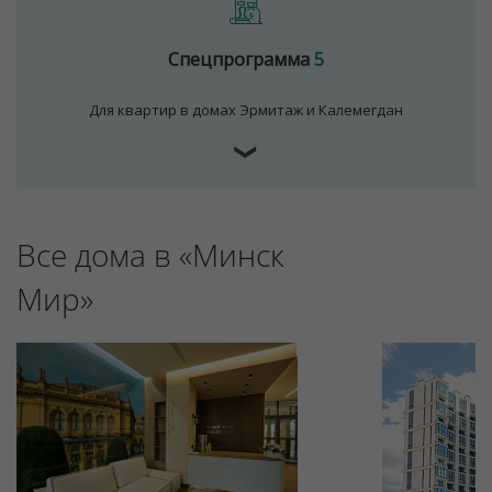
Спецпрограмма
5
Для квартир в домах Эрмитаж и Калемегдан
❯
Все дома в «Минск
Для обеспечения удобства пользователей сайта
используются cookies
Мир»
Принять
Отклонить