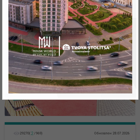
Минск, Октябрьский, ул. Кижеватова
метро «Ковальская Слобода», 566 м
2
29270
(
/
969
)
Обновлен 28.07.2026