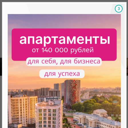
2
Скидки на новостройки, бонусы
Готовые новост
Главная
База новостроек Минска
«Минск Мир»
30.8 "Майами", квартал "Северная Америка"
30.8 "Майами", квартал
"Северная Америка"
нет в продаже