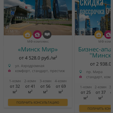
МФ комплекс
МФ комп
«Минск Мир»
Бизнес-апа
"Минск
от 4 528.0 руб./м²
от 2 938.0
ул. Аэродромная
комфорт, стандарт, престиж
пр. Мира
стандарт, ком
1-комн
2-комн
3-комн
4-комн
от 32
от 41
от 56
от 69
1-комн
2-комн
3
м²
м²
м²
м²
от 25
от 37
о
м²
м²
ПОЛУЧИТЬ КОНСУЛЬТАЦИЮ
ПОЛУЧИТЬ КОН