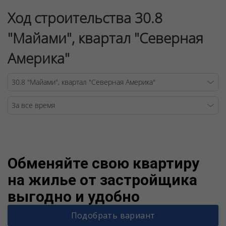
Ход строительства 30.8
"Майами", квартал "Северная
Америка"
Warning
/v
Обменяйте свою квартиру
на жилье от застройщика
выгодно и удобно
Подобрать вариант