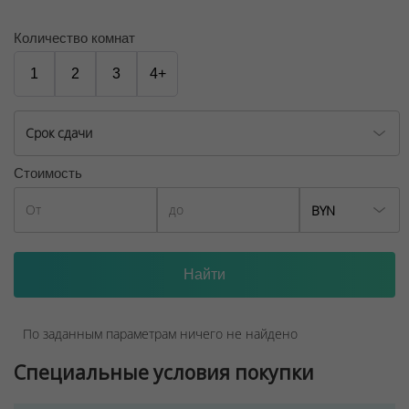
Солнечный «Майами» будет дарить вам летнее
настроение круглый год!
Количество комнат
ООО "Твоя столицаконсалт", УНП 190285638, лицензия
1
2
3
4+
№02240/129 от 06.09.06г.
Договор на оказание риэлтерских услуг № 447/6, от
Срок сдачи
04.09.2025
Стоимость
BYN
По заданным параметрам ничего не найдено
Специальные условия покупки