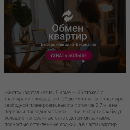
«Киото» квартал «Азия» В доме — 25 этажей с
квартирами площадью от 28 до 75 кв. м., все квартиры
свободной планировки, высота потолков 2.7 м, а на
первом и последнем этажах — 3 м. В квартирах будут
большие панорамные окна с детскими замками,
полностью остекленные лоджии, а в части квартир