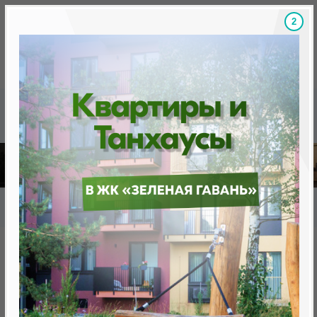
1
Скидки на новостройки, бонусы
Готовые новост
Главная
База новостроек Минска
«Минск Мир»
25.11 "Киото" квартал «Азия»
25.11 "Киото" квартал «Азия»
нет в продаже
Минск, Октябрьский, ул. Н.Теслы