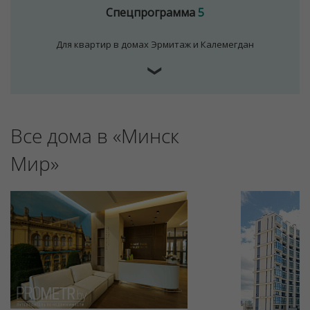
Спецпрограмма
5
Для квартир в домах Эрмитаж и Калемегдан
❯
Все дома в «Минск
Для обеспечения удобства пользователей сайта
используются cookies
Мир»
Принять
Отклонить