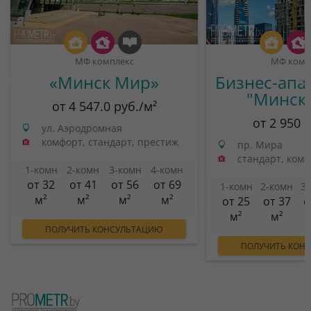
МФ комплекс
МФ комп
«Минск Мир»
Бизнес-апа
"Минск
от 4 547.0 руб./м²
от 2 950 
ул. Аэродромная
комфорт, стандарт, престиж
пр. Мира
стандарт, ком
1-комн
2-комн
3-комн
4-комн
от 32
от 41
от 56
от 69
1-комн
2-комн
3
м²
м²
м²
м²
от 25
от 37
о
м²
м²
ПОЛУЧИТЬ КОНСУЛЬТАЦИЮ
ПОЛУЧИТЬ КОН