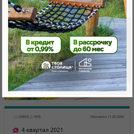
метро «Ковальская Слобода», 566 м
2
29803
(
/
969
)
Обновлен 11.05.2026
4 квартал 2021