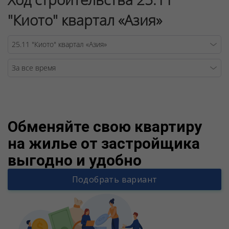
"Киото" квартал «Азия»
Warning
/v
Обменяйте свою квартиру
на жилье от застройщика
выгодно и удобно
Подобрать вариант