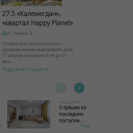
Сад Эрмит
27.5 «Калемегдан»,
ул.Лученка,4
«квартал Happy Planet»
Подробнее о 
ул. Левина, 3
Готовый дом престиж-класса с
двухуровневыми квартирами!В доме
77 квартир метражом от 48 до 61
кв.м. ...
Подробнее о доме
Июнь 22, 2026
5 трёшек из
последних
поступле...
Подробнее