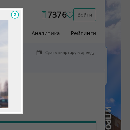
7376
Войти
Услуги
Аналитика
Рейтинги
иры у метро
Сдать квартиру в аренду