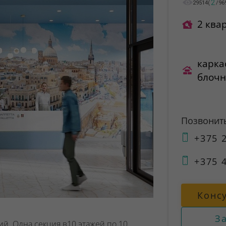
2
29514
(
/
96
2 ква
карка
блоч
Позвонит
+375 2
+375 4
Конс
З
й. Одна секция в10 этажей по 10