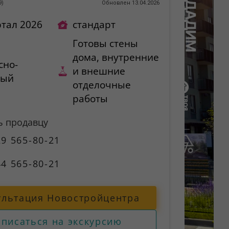
9
)
Обновлен 13.04.2026
ртал 2026
стандарт
Готовы стены
дома, внутренние
сно-
и внешние
ный
отделочные
работы
ь продавцу
9 565-80-21
4 565-80-21
ультация Новостройцентра
аписаться на экскурсию