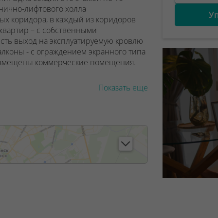
нично-лифтового холла
У
х коридора, в каждый из коридоров
 квартир – с собственными
есть выход на эксплуатируемую кровлю
балконы - с ограждением экранного типа
азмещены коммерческие помещения.
Показать еще
, лицензия №02240/129 от 06.09.06г.
7/6, от 04.09.2025