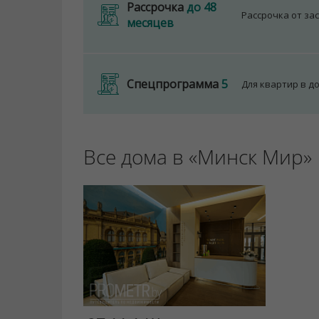
Рассрочка
до 48
Рассрочка от за
месяцев
Спецпрограмма
5
Для квартир в д
Все дома в «Минск Мир»