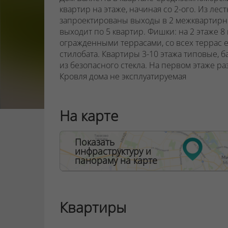
квартир на этаже, начиная со 2-ого.
Из лест
запроектированы выходы в 2 межквартирны
выходит по 5 квартир.
Фишки: на 2 этаже
8
огражденными террасами, со всех террас 
стилобата. Квартиры 3-10 этажа типовые, 
из безопасного стекла.
На первом этаже р
Кровля дома не эксплуатируемая
ООО "Твоя столицаконсалт", УНП 190285638
На карте
Договор на оказание риэлтерских услуг № 44
Показать
инфраструктуру и
панораму на карте
Квартиры