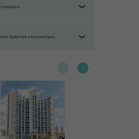
стройщика
❯
омах Эрмитаж и Калемегдан
❯