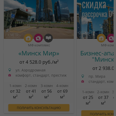
МФ комплекс
МФ комп
«Минск Мир»
Бизнес-апа
"Минск
от 4 528.0 руб./м²
от 2 938.0
ул. Аэродромная
комфорт, стандарт, престиж
пр. Мира
стандарт, ком
1-комн
2-комн
3-комн
4-комн
от 32
от 41
от 56
от 69
1-комн
2-комн
3
м²
м²
м²
м²
от 25
от 37
о
м²
м²
ПОЛУЧИТЬ КОНСУЛЬТАЦИЮ
ПОЛУЧИТЬ КОН