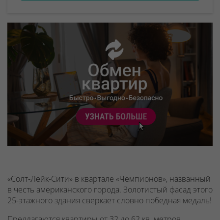
«Солт-Лейк-Сити» в квартале «Чемпионов», названный
в честь американского города. Золотистый фасад этого
25-этажного здания сверкает словно победная медаль!
Предлагаются квартиры от 32 до 62 кв. метров.