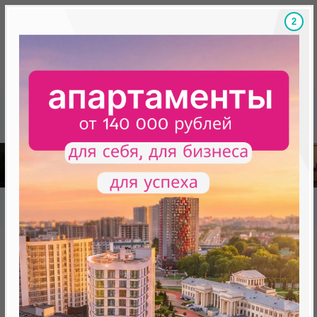
1
Скидки на новостройки, бонусы
Готовые новост
Главная
База новостроек Минска
«Минск Мир»
18.2 "Солт Лейк Сити", квартал "Чемпионов"
18.2 "Солт Лейк Сити", квартал
"Чемпионов"
нет в продаже