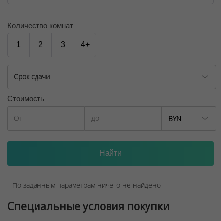
Договор на оказание риэлтерских услуг № 447/6, от
04.09.2025
Количество комнат
1
2
3
4+
Срок сдачи
Стоимость
BYN
По заданным параметрам ничего не найдено
Специальные условия покупки