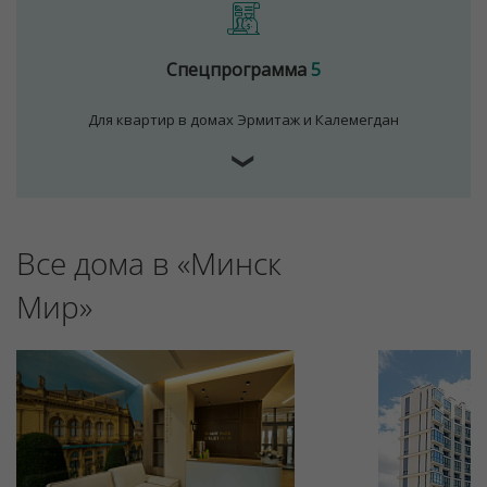
Спецпрограмма
5
Для квартир в домах Эрмитаж и Калемегдан
❯
Все дома в «Минск
Для обеспечения удобства пользователей сайта
используются cookies
Мир»
Принять
Отклонить