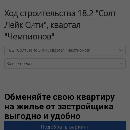
Ход строительства 18.2 "Солт
Лейк Сити", квартал
"Чемпионов"
Warning
/v
Обменяйте свою квартиру
на жилье от застройщика
выгодно и удобно
Подобрать вариант