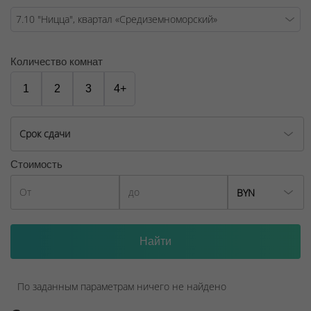
ООО "Твоя столицаконсалт", УНП 190285638, лицензия
№02240/129 от 06.09.06г.
Количество комнат
Договор на оказание риэлтерских услуг № 447/6, от
04.09.2025
1
2
3
4+
Срок сдачи
Стоимость
BYN
По заданным параметрам ничего не найдено