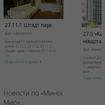
27.11.1 Штадт парк
27.5 «Ка
ул. Савицкого,9
«квартал
Дом входит в единый комплекс
домов 27.11.1, 27.11.2, 27.11.3 с
ул. Левина, 
общим гараж-стоянкой 27.11.8 по
г.п. ...
Готовый дом п
Подробнее о доме
двухуровневы
77 квартир ме
кв.м. ...
Подробнее 
Новости по «Минск
Мир»