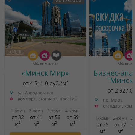
МФ комплекс
МФ комп
«Минск Мир»
Бизнес-апа
"Минск
от 4 511.0 руб./м²
от 2 927.0
ул. Аэродромная
комфорт, стандарт, престиж
пр. Мира
стандарт, ком
1-комн
2-комн
3-комн
4-комн
от 32
от 41
от 56
от 69
1-комн
2-комн
3
м²
м²
м²
м²
от 25
от 37
о
м²
м²