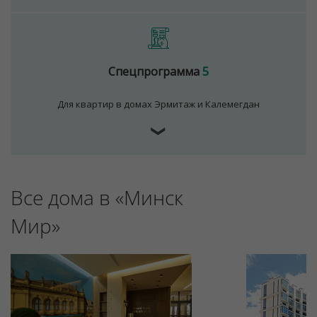
Спецпрограмма
5
Для квартир в домах Эрмитаж и Калемегдан
❯
Для обеспечения удобства пользователей сайта
Все дома в «Минск
используются cookies
Принять
Мир»
Отклонить