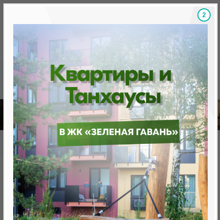
1
Скидки на новостройки, бонусы
Готовые новост
Главная
База новостроек Минска
«Минск Мир»
7.10 "Ницца", квартал «Средиземноморский»
7.10 "Ницца", квартал
«Средиземноморский»
нет в продаже