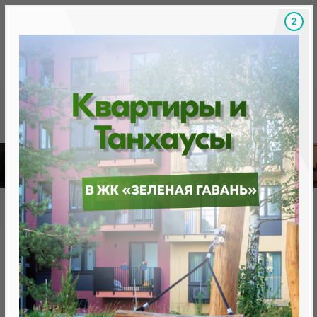
1
Скидки на новостройки, бонусы
Готовые новост
Главная
База новостроек Минска
«Минск Мир»
7.10 "Ницца", квартал «Средиземноморский»
7.10 "Ницца", квартал
«Средиземноморский»
нет в продаже