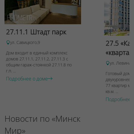
27.11.1 Штадт парк
27.5 «Ка
ул. Савицкого,9
«квартал
Дом входит в единый комплекс
домов 27.11.1, 27.11.2, 27.11.3 с
ул. Левина, 
общим гараж-стоянкой 27.11.8 по
г.п. ...
Готовый дом п
Подробнее о доме
двухуровневы
77 квартир ме
кв.м. ...
Подробнее 
Новости по «Минск
Мир»