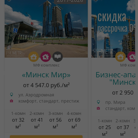
МФ комплекс
МФ комп
«Минск Мир»
Бизнес-апа
"Минск
от 4 547.0 руб./м²
от 2 950 
ул. Аэродромная
комфорт, стандарт, престиж
пр. Мира
стандарт, ком
1-комн
2-комн
3-комн
4-комн
от 32
от 41
от 56
от 69
1-комн
2-комн
3
м²
м²
м²
м²
от 25
от 37
о
м²
м²