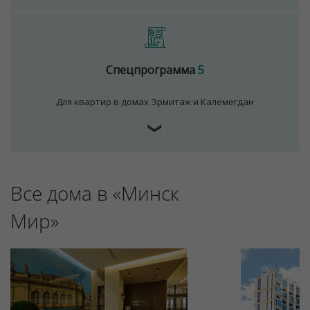
Спецпрограмма
5
Для квартир в домах Эрмитаж и Калемегдан
❯
Для обеспечения удобства пользователей сайта
Все дома в «Минск
используются cookies
Принять
Мир»
Отклонить