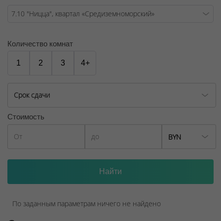
ООО "Твоя столицаконсалт", УНП 190285638, лицензия
№02240/129 от 06.09.06г.
Количество комнат
Договор на оказание риэлтерских услуг № 447/6, от
04.09.2025
1
2
3
4+
Срок сдачи
Стоимость
BYN
По заданным параметрам ничего не найдено