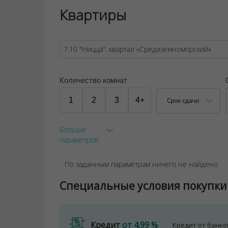
автомобилей.
Квартиры
ООО "Твоя столицаконсалт", УНП 190285638
Договор на оказание риэлтерских услуг № 44
Количество комнат
1
2
3
4+
Срок сдачи
Больше
параметров
По заданным параметрам ничего не найдено
Специальные условия покупки
Кредит
от 4.99 %
Кредит от банк