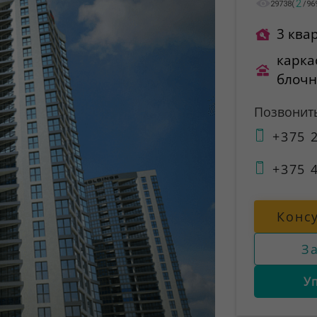
2
29738
(
/
96
3 ква
карка
блоч
Позвонит
+375 2
+375 4
Конс
З
У