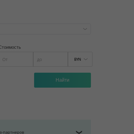
, лицензия №02240/129 от 06.09.06г.
7/6, от 04.09.2025
Стоимость
BYN
ов-партнеров
❯