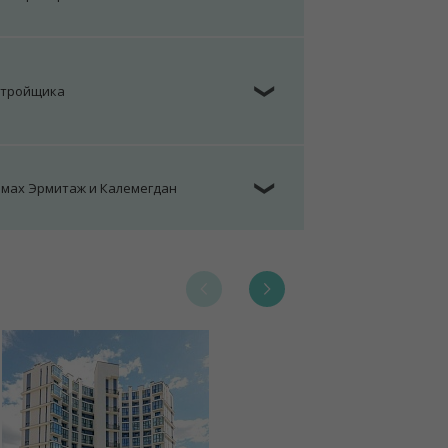
стройщика
❯
омах Эрмитаж и Калемегдан
❯