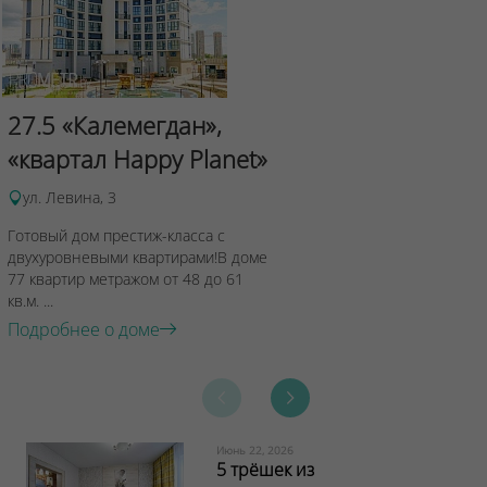
Сад Эрмит
27.5 «Калемегдан»,
ул.Лученка,4
«квартал Happy Planet»
Подробнее о 
ул. Левина, 3
Готовый дом престиж-класса с
двухуровневыми квартирами!В доме
77 квартир метражом от 48 до 61
кв.м. ...
Подробнее о доме
Июнь 22, 2026
5 трёшек из