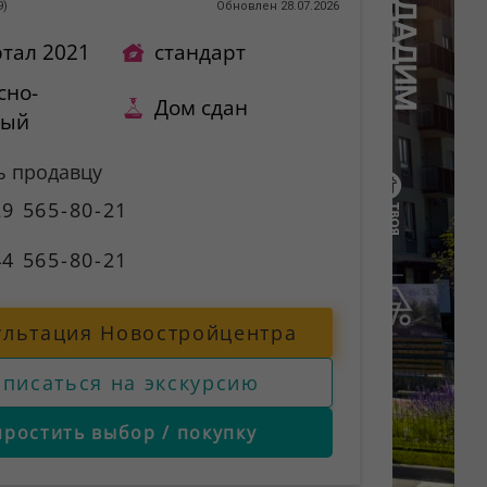
9
)
Обновлен 28.07.2026
ртал 2021
стандарт
сно-
Дом сдан
ный
ь продавцу
9 565-80-21
4 565-80-21
ультация Новостройцентра
аписаться на экскурсию
простить выбор / покупку