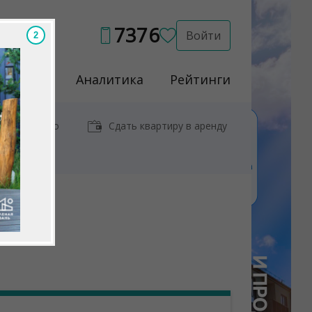
7376
Войти
1
Услуги
Аналитика
Рейтинги
иры у метро
Сдать квартиру в аренду