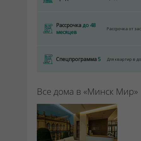
Рассрочка
до 48
Рассрочка от за
месяцев
Спецпрограмма
5
Для квартир в д
Все дома в «Минск Мир»