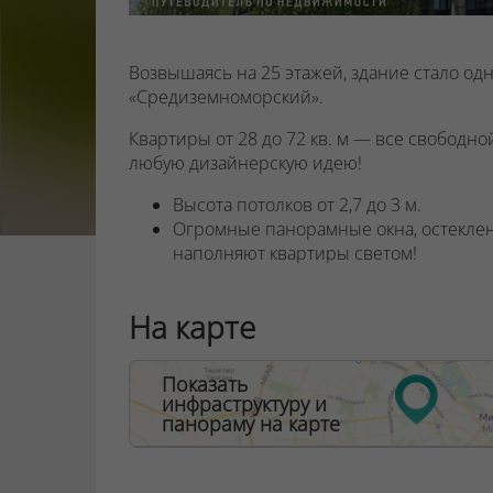
Возвышаясь на 25 этажей, здание стало од
«Средиземноморский».
Квартиры от 28 до 72 кв. м — все свободн
любую дизайнерскую идею!
Высота потолков от 2,7 до 3 м.
Огромные панорамные окна, остекле
наполняют квартиры светом!
Три лифта известной компании OTIS 
любой этаж. Один из лифтов — пано
На карте
Дизайнерское лобби-рецепция со сто
удобствами: зоной ожидания гостей 
столиком.
Показать
Отдельный бокс для хранения велоси
инфраструктуру и
панораму на карте
детских колясок. Кстати, парковки дл
придомовой территории.
В доме два выхода — в тихий зеленый 