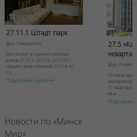
27.11.1 Штадт парк
27.5 «Ка
ул. Савицкого,9
«квартал
Дом входит в единый комплекс
домов 27.11.1, 27.11.2, 27.11.3 с
ул. Левина, 
общим гараж-стоянкой 27.11.8 по
г.п. ...
Готовый дом п
Подробнее о доме
двухуровневы
77 квартир ме
кв.м. ...
Подробнее 
Новости по «Минск
Мир»