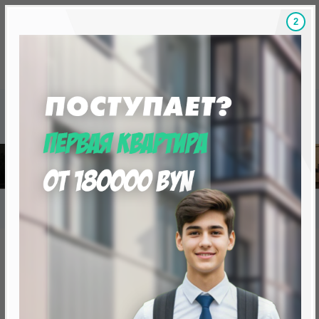
1
Скидки на новостройки, бонусы
Готовые новост
Главная
База новостроек Минска
«Минск Мир»
30.7 «Нью-Йорк», квартал Северная Америка
30.7 «Нью-Йорк», квартал
Северная Америка
нет в продаже