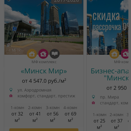
МФ комплекс
МФ комп
«Минск Мир»
Бизнес-апа
"Минск
от 4 547.0 руб./м²
от 2 950 
ул. Аэродромная
комфорт, стандарт, престиж
пр. Мира
стандарт, ком
1-комн
2-комн
3-комн
4-комн
от 32
от 41
от 56
от 69
1-комн
2-комн
3
м²
м²
м²
м²
от 25
от 37
о
м²
м²