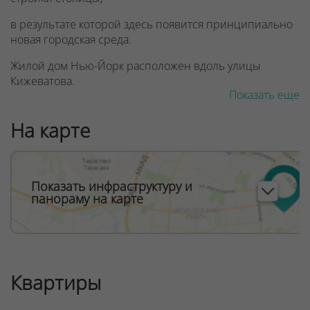
в результате которой здесь появится принципиально
новая городская среда.
Жилой дом Нью-Йорк расположен вдоль улицы
Кижеватова.
Показать еще
Расположенные особым образом дома создают
просторный и уютный внутренний двор,
На карте
спланированный по принципу парковой зоны.
ООО "Твоя столицаконсалт", УНП 190285638, лицензия
№02240/129 от 06.09.06г.
Показать инфраструктуру и
панораму на карте
Договор на оказание риэлтерских услуг № 447/6, от
04.09.2025
Квартиры