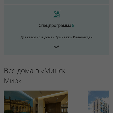
Спецпрограмма
5
Для квартир в домах Эрмитаж и Калемегдан
❯
Для обеспечения удобства пользователей сайта
Все дома в «Минск
используются cookies
Принять
Мир»
Отклонить