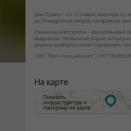
Дом «Турин» - это 15 этажей, квартиры со
до 74 квадратных метров, панорамные окна
Изюминка новостройки – двухуровневые к
квадратных. Необычный формат жилья расс
уровень комфорта и хочет подчеркнуть св
ООО "Твоя столицаконсалт", УНП 190285638
Договор на оказание риэлтерских услуг № 44
На карте
Показать
инфраструктуру и
панораму на карте