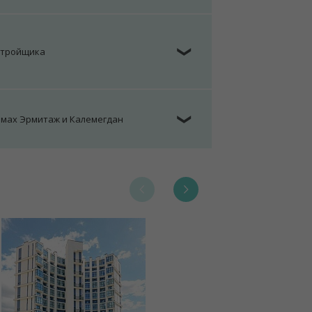
стройщика
❯
омах Эрмитаж и Калемегдан
❯