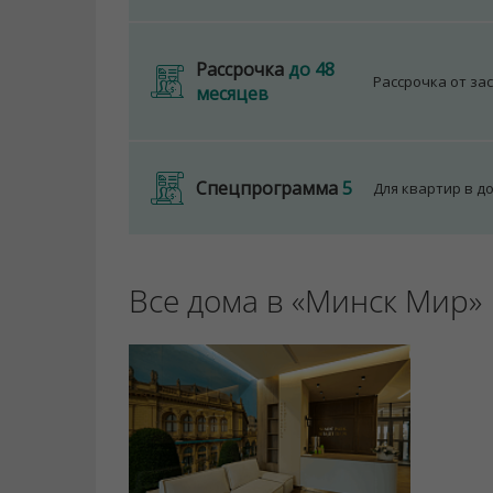
Рассрочка
до 48
Рассрочка от за
месяцев
Спецпрограмма
5
Для квартир в д
Все дома в «Минск Мир»