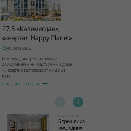
Сад Эрмит
27.5 «Калемегдан»,
ул.Лученка,4
«квартал Happy Planet»
Подробнее о 
ул. Левина, 3
Готовый дом престиж-класса с
двухуровневыми квартирами!В доме
77 квартир метражом от 48 до 61
кв.м. ...
Подробнее о доме
Июнь 22, 2026
5 трёшек из
последних