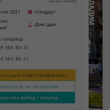
9
)
Обновлен 09.06.2026
ртал 2021
стандарт
сно-
Дом сдан
ный
ь продавцу
9 565-80-21
4 565-80-21
ультация Новостройцентра
аписаться на экскурсию
простить выбор / покупку