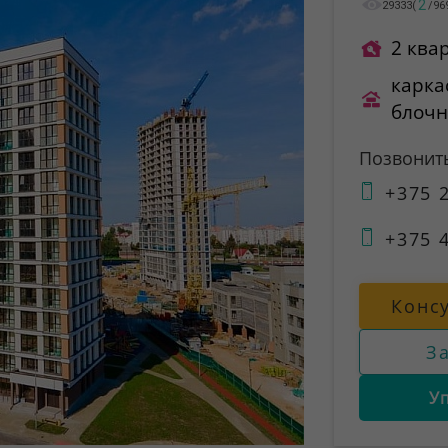
2
29333
(
/
96
2 ква
карка
блоч
Позвонит
+375 2
+375 4
Конс
З
У