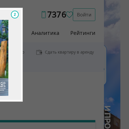
7376
Войти
Услуги
Аналитика
Рейтинги
иры у метро
Сдать квартиру в аренду