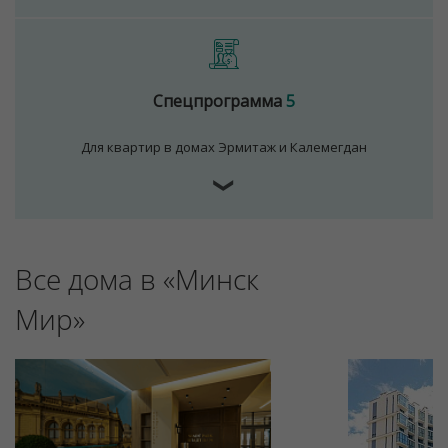
Спецпрограмма
5
Для квартир в домах Эрмитаж и Калемегдан
❯
Для обеспечения удобства пользователей сайта
Все дома в «Минск
используются cookies
Принять
Мир»
Отклонить