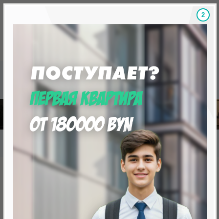
1
Скидки на новостройки, бонусы
Готовые новост
Главная
База новостроек Минска
«Минск Мир»
30.7 «Нью-Йорк», квартал Северная Америка
30.7 «Нью-Йорк», квартал
Северная Америка
нет в продаже