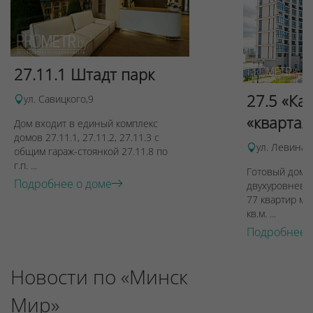
27.11.1 Штадт парк
27.5 «Ка
ул. Савицкого,9
«квартал
Дом входит в единый комплекс
домов 27.11.1, 27.11.2, 27.11.3 с
ул. Левина, 
общим гараж-стоянкой 27.11.8 по
г.п. ...
Готовый дом п
Подробнее о доме
двухуровневы
77 квартир ме
кв.м. ...
Подробнее 
Новости по «Минск
Мир»