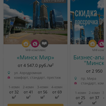
МФ комплекс
МФ комп
«Минск Мир»
Бизнес-апа
"Минск
от 4 547.0 руб./м²
от 2 950 
ул. Аэродромная
комфорт, стандарт, престиж
пр. Мира
стандарт, ком
1-комн
2-комн
3-комн
4-комн
от 32
от 41
от 56
от 69
1-комн
2-комн
3
м²
м²
м²
м²
от 25
от 37
о
м²
м²