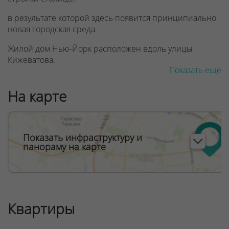
в результате которой здесь появится принципиально
новая городская среда.
Жилой дом Нью-Йорк расположен вдоль улицы
Кижеватова.
Показать еще
Расположенные особым образом дома создают
просторный и уютный внутренний двор,
На карте
спланированный по принципу парковой зоны.
ООО "Твоя столицаконсалт", УНП 190285638, лицензия
№02240/129 от 06.09.06г.
Показать инфраструктуру и
панораму на карте
Договор на оказание риэлтерских услуг № 447/6, от
04.09.2025
Квартиры