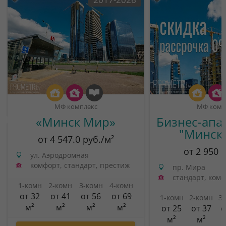
МФ комплекс
МФ комп
«Минск Мир»
Бизнес-апа
"Минск
от 4 547.0 руб./м²
от 2 950 
ул. Аэродромная
комфорт, стандарт, престиж
пр. Мира
стандарт, ком
1-комн
2-комн
3-комн
4-комн
от 32
от 41
от 56
от 69
1-комн
2-комн
3
м²
м²
м²
м²
от 25
от 37
о
м²
м²