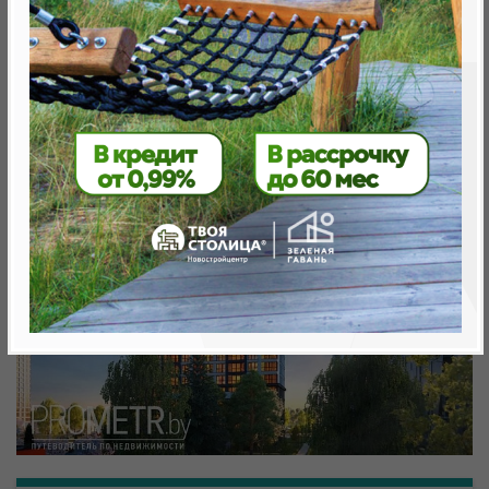
Минск, Октябрьский, ул. Игоря Лученка
метро «Ковальская Слобода», 566 м