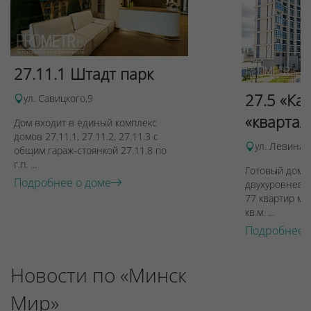
27.11.1 Штадт парк
27.5 «Ка
ул. Савицкого,9
«квартал
Дом входит в единый комплекс
домов 27.11.1, 27.11.2, 27.11.3 с
ул. Левина, 
общим гараж-стоянкой 27.11.8 по
г.п. ...
Готовый дом п
Подробнее о доме
двухуровневы
77 квартир ме
кв.м. ...
Подробнее 
Новости по «Минск
Мир»