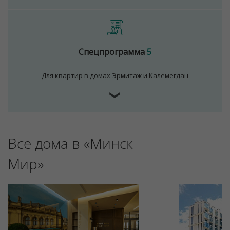
Спецпрограмма
5
Для квартир в домах Эрмитаж и Калемегдан
❯
Для обеспечения удобства пользователей сайта
Все дома в «Минск
используются cookies
Принять
Мир»
Отклонить