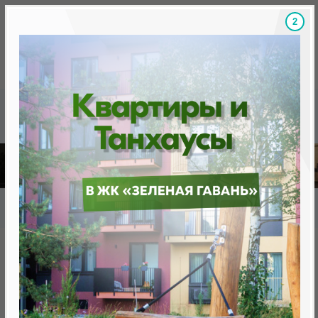
1
Скидки на новостройки, бонусы
Готовые новост
Главная
База новостроек Минска
«Минск Мир»
12.6 "Мюнхен", квартал Западная Европа
12.6 "Мюнхен", квартал
Западная Европа
нет в продаже