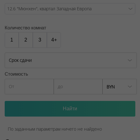
лоджиями.
ООО "Твоя столицаконсалт", УНП 190285638, лицензия
№02240/129 от 06.09.06г.
Количество комнат
Договор на оказание риэлтерских услуг № 449/6, от
1
2
3
4+
04.09.2025
Срок сдачи
Стоимость
BYN
По заданным параметрам ничего не найдено