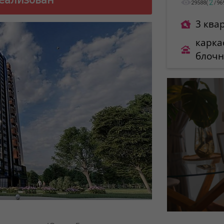
2
29588
(
/
96
3 ква
карка
блоч