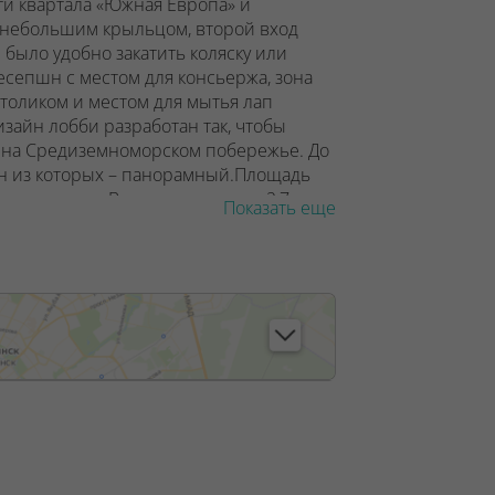
ти квартала «Южная Европа» и
с небольшим крыльцом, второй вход
 было удобно закатить коляску или
есепшн с местом для консьержа, зона
столиком и местом для мытья лап
изайн лобби разработан так, чтобы
ся на Средиземноморском побережье.
До
н из которых – панорамный.
Площадь
тных метров. Высота потолков – 2,7
Показать еще
кой: только вам решать, сколько будет
а не останутся и жильцы одноименного
ство естественного света в квартире в
обязательно есть два оконных проема.
ри закрытых створках, шумозащиту и
. Кроме функциональных характеристик
терьер – от детской комнаты до
ажа находятся открытые террасы,
егородками. Каждая терраса частично
проникать внутрь, но от него всегда