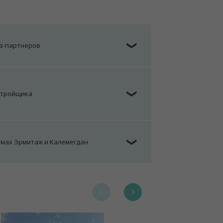
ов-партнеров
❯
стройщика
❯
омах Эрмитаж и Калемегдан
❯