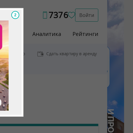
7376
Войти
1
Услуги
Аналитика
Рейтинги
иры у метро
Сдать квартиру в аренду