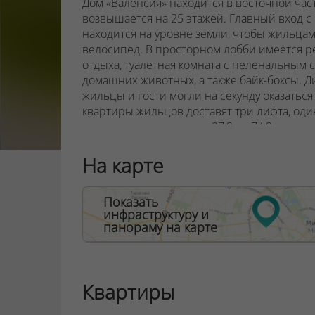
Дом «Валенсия» находится в восточной час
возвышается на 25 этажей. Главный вход 
находится на уровне земли, чтобы жильцам
велосипед.
В просторном лобби имеется р
отдыха, туалетная комната с пеленальным 
домашних животных, а также байк-боксы. Д
жильцы и гости могли на секунду оказать
квартиры жильцов доставят три лифта, оди
квартир варьируется от 27,9 до 74,9 квадра
метра.
Все квартиры со свободной планиров
комнат и какого они будут размера.
На карте
Валенсия – это синоним солнца. Без солнц
дома: панорамные окна увеличивают количе
Показать
инфраструктуру и
2 раза. Даже в самой маленькой квартире 
панораму на карте
Все окна обеспечивают микровентиляцию п
оснащены детскими замками безопасности
такое решение удачно дополняет любой ин
рабочего кабинета.
В квартирах второго эт
Квартиры
разделенные между собой стеклянными пер
защищена козырьком, так что солнце будет 