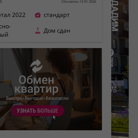
9
)
Обновлен 13.01.2026
ртал 2022
стандарт
сно-
Дом сдан
ный