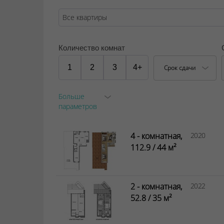
можно будет спрятаться.
ООО "Твоя столицаконсалт", УНП 190285638
Количество комнат
Договор на оказание риэлтерских услуг № 44
1
2
3
4+
Срок сдачи
Больше
параметров
4 - комнатная,
2020
112.9 / 44 м²
2 - комнатная,
2022
52.8 / 35 м²