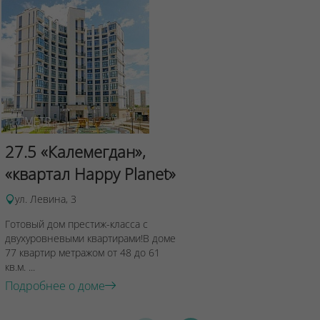
Сад Эрмит
27.5 «Калемегдан»,
ул.Лученка,4
«квартал Happy Planet»
Подробнее о 
ул. Левина, 3
Готовый дом престиж-класса с
двухуровневыми квартирами!В доме
77 квартир метражом от 48 до 61
кв.м. ...
Подробнее о доме