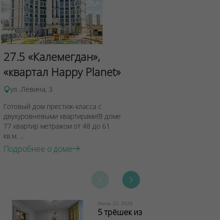
Сад Эрмит
27.5 «Калемегдан»,
ул.Лученка,4
«квартал Happy Planet»
Подробнее о 
ул. Левина, 3
Готовый дом престиж-класса с
двухуровневыми квартирами!В доме
77 квартир метражом от 48 до 61
кв.м. ...
Подробнее о доме
Июнь 22, 2026
5 трёшек из