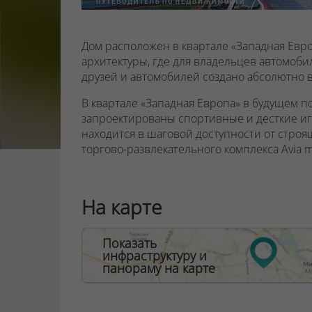
Дом расположен в квартале «Западная Ев
архитектуры, где для владельцев автомобил
друзей и автомобилей создано абсолютно в
В квартале «Западная Европа» в будущем по
запроектированы спортивные и десткие и
находится в шаговой доступности от стро
торгово-развлекательного комплекса Avia m
В фойе владельцев апартаментов встречает
стойкой консьержа есть комфортные места
На карте
уровне находится туалетная комната с пеле
можно оставлять детские коляски. Для удоб
ограниченными возможностями в домах бу
Показать
инфраструктуру и
ООО "Твоя столицаконсалт", УНП 190285638
панораму на карте
Договор на оказание риэлтерских услуг № 44