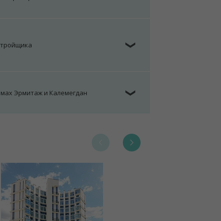
стройщика
❯
омах Эрмитаж и Калемегдан
❯