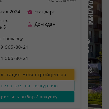
9
)
Обновлен 28.07.2026
ртал 2024
стандарт
сно-
Дом сдан
ный
ь продавцу
9 565-80-21
4 565-80-21
ультация Новостройцентра
аписаться на экскурсию
простить выбор / покупку