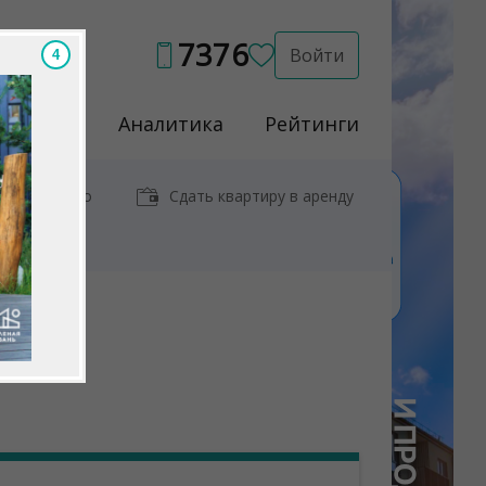
7376
Войти
2
Услуги
Аналитика
Рейтинги
иры у метро
Сдать квартиру в аренду