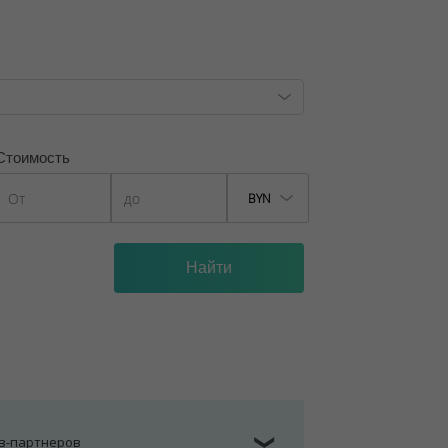
Стоимость
BYN
ов-партнеров
❯