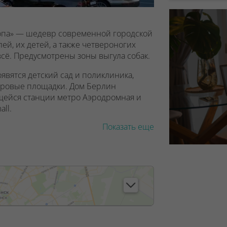
ропа» — шедевр современной городской
ей, их детей, а также четвероногих
сё. Предусмотрены зоны выгула собак.
явятся детский сад и поликлиника,
гровые площадки. Дом Берлин
ящейся станции метро Аэродромная и
all.
Показать еще
 дизайнерское лобби, где рядом со
 ожидания для посетителей. На первом
нальным столиком. Есть место, где
ства молодых мам и лиц с
дут пандусы.
, лицензия №02240/129 от 06.09.06г.
9/6, от 04.09.2025