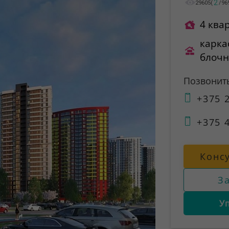
2
29605
(
/
96
4 ква
карка
блоч
Позвонит
+375 2
+375 4
Конс
З
У