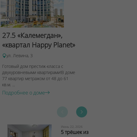
Сад Эрмит
27.5 «Калемегдан»,
ул.Лученка,4
«квартал Happy Planet»
Подробнее о 
ул. Левина, 3
Готовый дом престиж-класса с
двухуровневыми квартирами!В доме
77 квартир метражом от 48 до 61
кв.м. ...
Подробнее о доме
Июнь 22, 2026
5 трёшек из