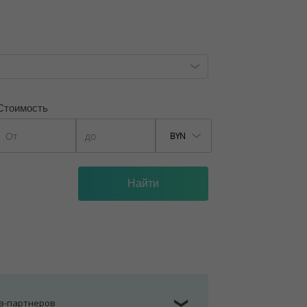
, лицензия №02240/129 от 06.09.06г.
7/6, от 04.09.2025
Стоимость
BYN
ов-партнеров
❯