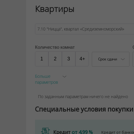
автомобилей.
Квартиры
ООО "Твоя столицаконсалт", УНП 190285638
Договор на оказание риэлтерских услуг № 44
Количество комнат
1
2
3
4+
Срок сдачи
Больше
параметров
По заданным параметрам ничего не найдено
Специальные условия покупки
Кредит
от 4.99 %
Кредит от банк