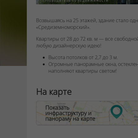
Возвышаясь на 25 этажей, здание стало од
«Средиземноморский».
Квартиры от 28 до 72 кв. м — все свободн
любую дизайнерскую идею!
Высота потолков от 2,7 до 3 м.
Огромные панорамные окна, остекле
наполняют квартиры светом!
Три лифта известной компании OTIS 
любой этаж. Один из лифтов — пано
На карте
Дизайнерское лобби-рецепция со сто
удобствами: зоной ожидания гостей 
столиком.
Показать
Отдельный бокс для хранения велоси
инфраструктуру и
панораму на карте
детских колясок. Кстати, парковки дл
придомовой территории.
В доме два выхода — в тихий зеленый 