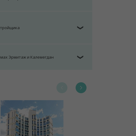
стройщика
❯
омах Эрмитаж и Калемегдан
❯