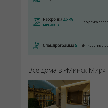
Рассрочка
до 48
Рассрочка от за
месяцев
Спецпрограмма
5
Для квартир в д
Все дома в «Минск Мир»