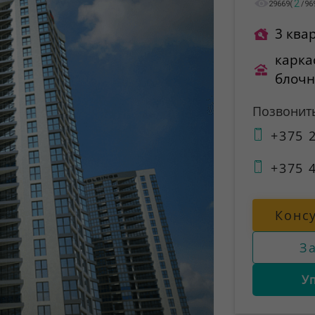
2
29669
(
/
96
3 ква
карка
блоч
Позвонит
+375 2
+375 4
Конс
З
У