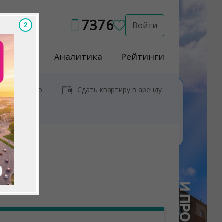
7376
Войти
1
Услуги
Аналитика
Рейтинги
иры у метро
Сдать квартиру в аренду