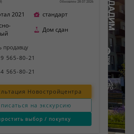
9
)
Обновлен 28.07.2026
ртал 2021
стандарт
сно-
Дом сдан
ный
ь продавцу
9 565-80-21
4 565-80-21
ультация Новостройцентра
аписаться на экскурсию
простить выбор / покупку