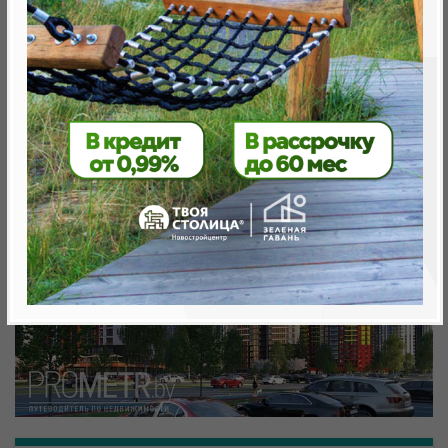
Минск, Октябрьский, ул. Игоря Лученка 32
метро «Ковальская Слобода», 566 м