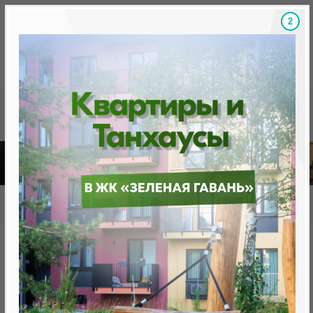
1
Скидки на новостройки, бонусы
Готовые новост
Главная
База новостроек Минска
«Минск Мир»
12.5 "Берлин", квартал Западная Европа
12.5 "Берлин", квартал
Западная Европа
нет в продаже