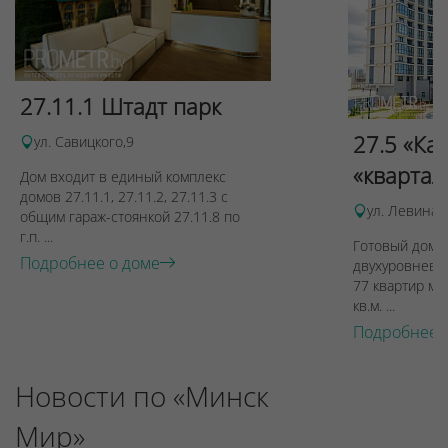
27.11.1 Штадт парк
27.5 «Ка
ул. Савицкого,9
«квартал
Дом входит в единый комплекс
домов 27.11.1, 27.11.2, 27.11.3 с
ул. Левина, 
общим гараж-стоянкой 27.11.8 по
г.п. ...
Готовый дом п
Подробнее о доме
двухуровневы
77 квартир ме
кв.м. ...
Подробнее 
Новости по «Минск
Мир»