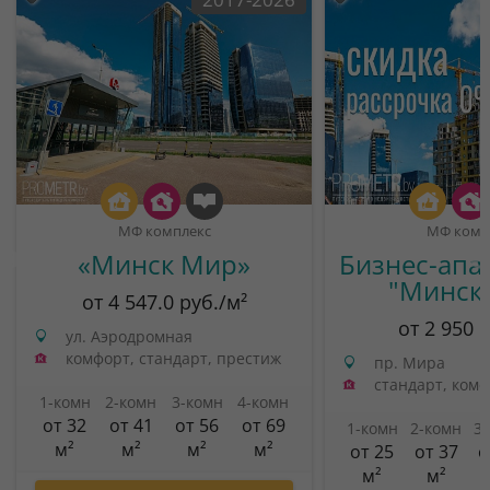
МФ комплекс
МФ комп
«Минск Мир»
Бизнес-апа
"Минск
от 4 547.0 руб./м²
от 2 950 
ул. Аэродромная
комфорт, стандарт, престиж
пр. Мира
стандарт, ком
1-комн
2-комн
3-комн
4-комн
от 32
от 41
от 56
от 69
1-комн
2-комн
3
м²
м²
м²
м²
от 25
от 37
о
м²
м²