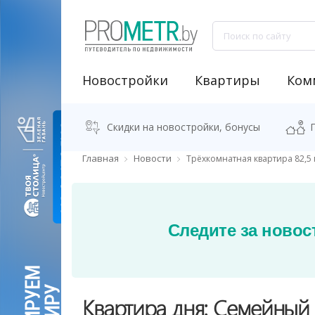
Новостройки
Квартиры
Ком
NEW "Узнай свою новостройку"
Аренда встроенных помещений
Продажа встроенных помещений
Классификация бизнес-центров
Аналитика рынка коммерческой недвижимости
Программа "Переезжаем в новостро
Калькулятор стоимости квартиры
Скидки на новостройки, бонусы
Главная
Новости
Трёхкомнатная квартира 82,5 
Следите за новос
Квартира дня: Семейный 