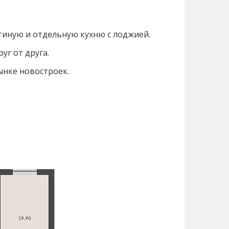
тиную и отдельную кухню с лоджией.
уг от друга.
ынке новостроек.