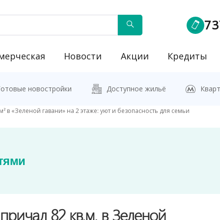
73
мерческая
Новости
Акции
Кредиты
йку"
Готовые новостройки
Доступное жильё
Кварт
м² в «Зеленой гавани» на 2 этаже: уют и безопасность для семьи
тями
причал 82 кв.м. в Зеленой