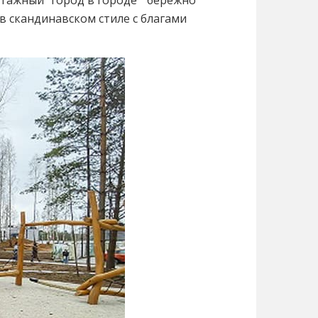
этажный “город в городе” бережно
в скандинавском стиле с благами