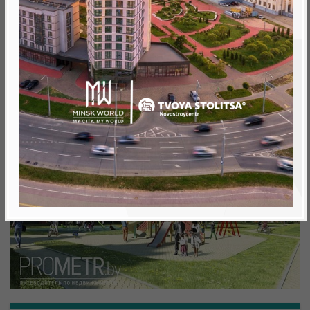
Минск, Октябрьский, ул. Кижеватова
метро «Ковальская Слобода», 566 м