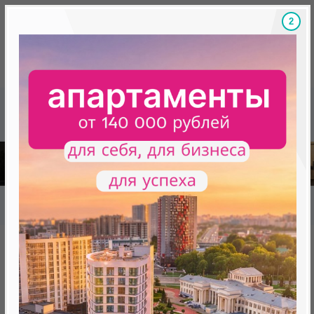
1
Скидки на новостройки, бонусы
Готовые новост
Главная
База новостроек Минска
«Минск Мир»
30.12 «Квебек», квартал "Северная Америка"
30.12 «Квебек», квартал
"Северная Америка"
нет в продаже