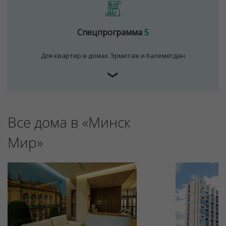
Спецпрограмма
5
Для квартир в домах Эрмитаж и Калемегдан
❯
Все дома в «Минск
Для обеспечения удобства пользователей сайта
используются cookies
Мир»
Принять
Отклонить