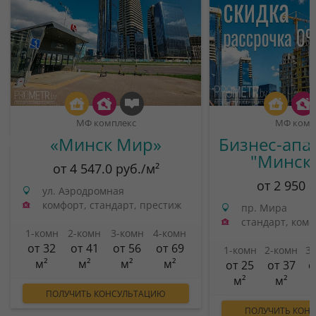
МФ комплекс
МФ комп
«Минск Мир»
Бизнес-апа
"Минск
от 4 547.0 руб./м²
от 2 950 
ул. Аэродромная
комфорт, стандарт, престиж
пр. Мира
стандарт, ком
1-комн
2-комн
3-комн
4-комн
от 32
от 41
от 56
от 69
1-комн
2-комн
3
м²
м²
м²
м²
от 25
от 37
о
м²
м²
ПОЛУЧИТЬ КОНСУЛЬТАЦИЮ
ПОЛУЧИТЬ КОН