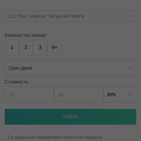
ООО "Твоя столицаконсалт", УНП 190285638, лицензия
№02240/129 от 06.09.06г.
Договор на оказание риэлтерских услуг № 449/6, от
04.09.2025
Количество комнат
1
2
3
4+
Срок сдачи
Стоимость
BYN
По заданным параметрам ничего не найдено