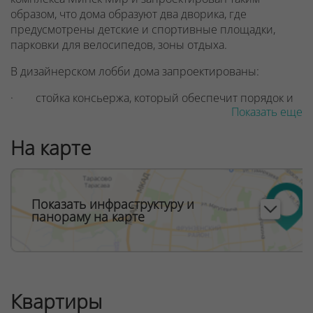
образом, что дома образуют два дворика, где
предусмотрены детские и спортивные площадки,
парковки для велосипедов, зоны отдыха.
В дизайнерском лобби дома запроектированы:
· стойка консьержа, который обеспечит порядок и
Показать еще
безопасность в доме
· изображения достопримечательностей
На карте
итальянских столиц — Миланского собора XIV века и
Колизея — ровесника нашей эры
· место отдыха и букшеринг (здесь вы сможете
Показать инфраструктуру и
провести переговоры или подписать документы)
панораму на карте
· туалетная комната с пеленальным столиком
· байк-бокс (в просторном фойе можно также
разместить детские коляски и сэкономить место в
Квартиры
апартаментах).