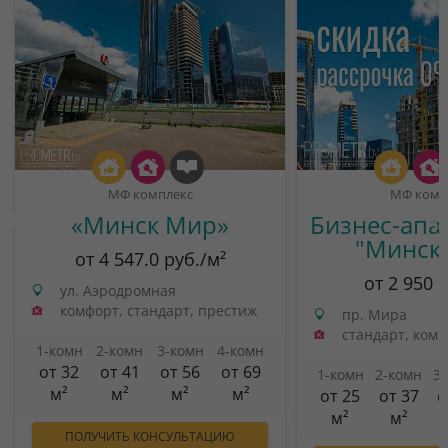
МФ комплекс
МФ комп
«Минск Мир»
Бизнес-апа
"Минск
от 4 547.0 руб./м²
от 2 950 
ул. Аэродромная
комфорт, стандарт, престиж
пр. Мира
стандарт, ком
1-комн
2-комн
3-комн
4-комн
от 32
от 41
от 56
от 69
1-комн
2-комн
3
м²
м²
м²
м²
от 25
от 37
о
м²
м²
ПОЛУЧИТЬ КОНСУЛЬТАЦИЮ