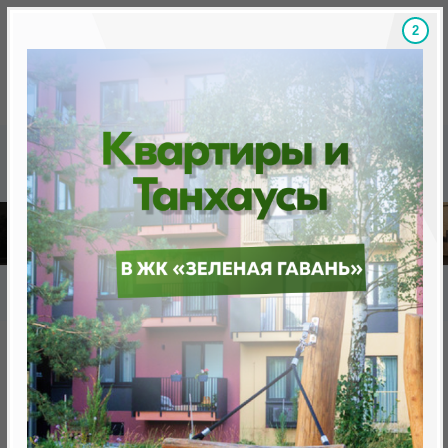
1
Скидки на новостройки, бонусы
Готовые новост
Главная
База новостроек Минска
«Минск Мир»
12.2 "Рим", квартал "Западная Европа"
12.2 "Рим", квартал "Западная
Европа"
нет в продаже