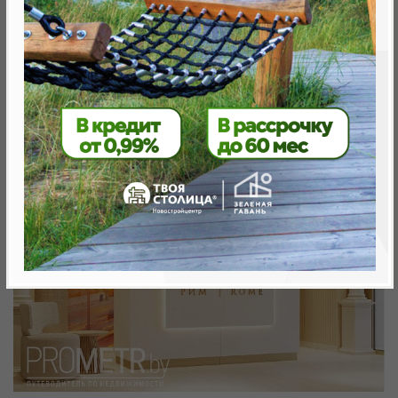
Минск, Октябрьский, ул. Леонида Щемелёва 28
метро «Ковальская Слобода», 566 м