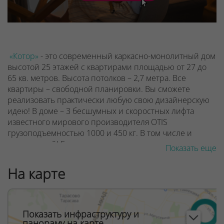
«Котор»
- это современный каркасно-монолитный дом
высотой 25 этажей с квартирами площадью от 27 до
65 кв. метров. Высота потолков – 2,7 метра.
Все
квартиры – свободной планировки. Вы сможете
реализовать практически любую свою дизайнерскую
идею!
В доме – 3 бесшумных и скоростных лифта
известного мирового производителя OTIS
грузоподъемностью 1000 и 450 кг. В том числе и
панорамный!
Большие окна от потолка до пола,
Показать еще
остекленные лоджии и балконы. Солнца и света в
квартирах будет много! Кстати, для безопасности и
На карте
удобства жильцов нижняя часть окна высотой 1,1
метра от пола будет глухой с заполнением
триплексом. Ограждения нижних частей лоджий –
металлические со вставками из листов
Показать инфраструктуру и
перфорированного металла.
Дизайнерское
панораму на карте