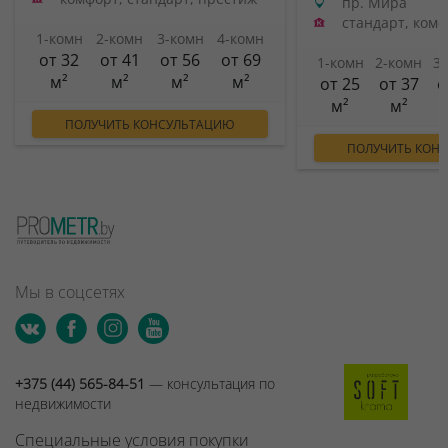
пр. Мира
стандарт, ком
1-комн
2-комн
3-комн
4-комн
от 32
от 41
от 56
от 69
1-комн
2-комн
3
м²
м²
м²
м²
от 25
от 37
о
м²
м²
ПОЛУЧИТЬ КОНСУЛЬТАЦИЮ
ПОЛУЧИТЬ КОН
Мы в соцсетях
+375 (44) 565-84-51
— консультация по
недвижимости
Специальные условия покупки