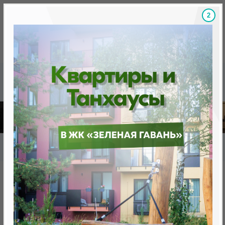
1
Скидки на новостройки, бонусы
Готовые новост
Главная
База новостроек Минска
«Минск Мир»
19.6 "Котор", квартал "Южная Европа"
19.6 "Котор", квартал "Южная
Европа"
нет в продаже