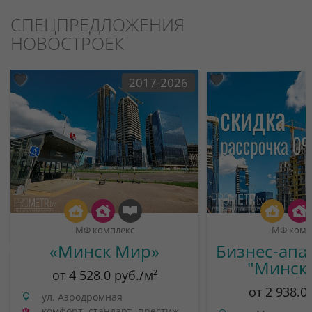
СПЕЦПРЕДЛОЖЕНИЯ
НОВОСТРОЕК
2017-2026
МФ комплекс
МФ комп
«Минск Мир»
Бизнес-апа
"Минск
от 4 528.0 руб./м²
от 2 938.0
ул. Аэродромная
комфорт, стандарт, престиж