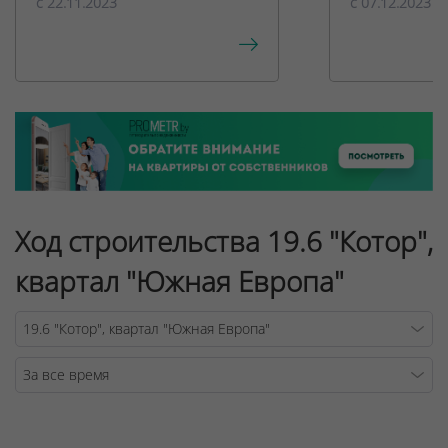
c 22.11.2023
c 07.12.2023
Ход строительства 19.6 "Котор",
квартал "Южная Европа"
Warning
/v