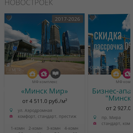
НОВОСТРОЕК
2017-2026
МФ комплекс
МФ комп
«Минск Мир»
Бизнес-апа
"Минск
от 4 511.0 руб./м²
от 2 927.0
ул. Аэродромная
комфорт, стандарт, престиж
пр. Мира
стандарт, ком
1-комн
2-комн
3-комн
4-комн