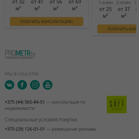
от 32
от 41
от 56
от 69
1-комн
2-комн
3
м²
м²
м²
м²
от 25
от 37
о
м²
м²
ПОЛУЧИТЬ КОНСУЛЬТАЦИЮ
ПОЛУЧИТЬ КОН
Мы в соцсетях
+375 (44) 565-84-51
— консультация по
недвижимости
Специальные условия покупки
+375 (29) 126-01-01
— размещение рекламы