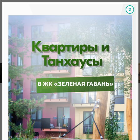
1
Скидки на новостройки, бонусы
Готовые новост
Главная
База новостроек Минска
«Минск Мир»
2.10 «Жемчужина 2», квартал «Эмиратс»
2.10 «Жемчужина 2», квартал
«Эмиратс»
нет в продаже