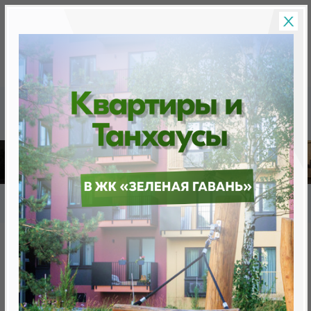
Скидки на новостройки, бонусы
Готовые новост
Главная
База новостроек Минска
«Минск Мир»
12.14 "Женева", квартал "Западная Европа"
12.14 "Женева", квартал
"Западная Европа"
нет в продаже