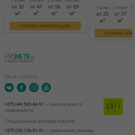
1-комн
2-комн
3-комн
4-комн
от 32
от 41
от 56
от 69
1-комн
2-комн
3
м²
м²
м²
м²
от 25
от 37
о
м²
м²
ПОЛУЧИТЬ КОНСУЛЬТАЦИЮ
ПОЛУЧИТЬ КОН
Мы в соцсетях
+375 (44) 565-84-51
— консультация по
недвижимости
Специальные условия покупки
+375 (29) 126-01-01
— размещение рекламы