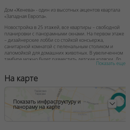
Дом «Женева» - один из высотных акцентов квартала
«Западная Европа».
Новостройка в 25 этажей, все квартиры – свободной
планировки с панорамными окнами. На первом этаже
– дизайнерские лобби со стойкой консьержа,
санитарной комнатой с пеленальным столиком и
лапомойкой для домашних животных. В увеличенном
тамбуре можно будет разместить детские коляски. До
Показать еще
квартир жителей доставят 3 скоростных лифта, один
из которых – панорамный.
На карте
В квартале «Западная Европа» в будущем появятся
детский сад и поликлиника, запроектированы
спортивные и десткие игровые площадки. Дом
Показать инфраструктуру и
Женева находится в шаговой доступности от
панораму на карте
строящейся станции метро Аэродромная и торгово-
развлекательного комплекса Avia mall.