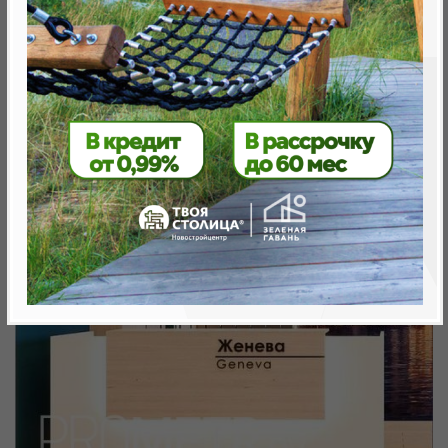
Минск, Октябрьский, ул. Жореса Алфёрова
метро «Ковальская Слобода», 566 м