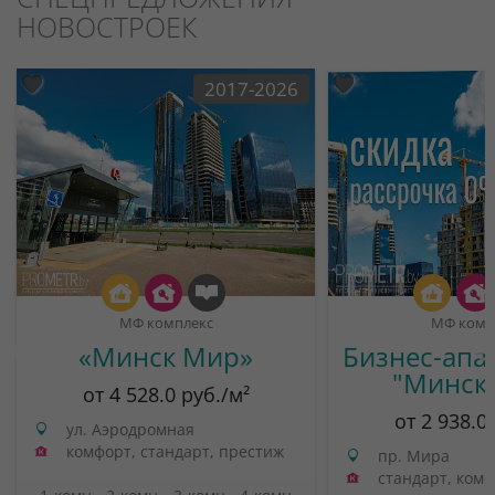
НОВОСТРОЕК
2017-2026
МФ комплекс
МФ комп
«Минск Мир»
Бизнес-апа
"Минск
от 4 528.0 руб./м²
от 2 938.0
ул. Аэродромная
комфорт, стандарт, престиж
пр. Мира
стандарт, ком