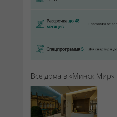
Рассрочка
до 48
Рассрочка от за
месяцев
Спецпрограмма
5
Для квартир в д
Все дома в «Минск Мир»