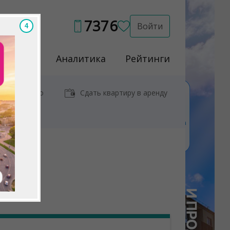
7376
Войти
2
Услуги
Аналитика
Рейтинги
иры у метро
Сдать квартиру в аренду