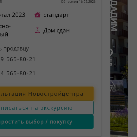
9
)
Обновлен 16.02.2026
ртал 2023
стандарт
сно-
Дом сдан
ный
ь продавцу
9 565-80-21
4 565-80-21
ультация Новостройцентра
аписаться на экскурсию
простить выбор / покупку