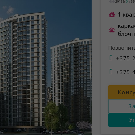
2
29183
(
/
96
1 ква
карка
блоч
Позвонит
+375 2
+375 4
Конс
З
У