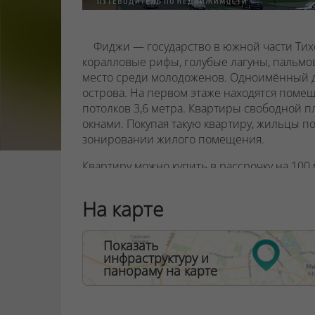
Фиджи — государство в южной части Тих
коралловые рифы, голубые лагуны, пальм
место среди молодоженов. Одноимённый д
острова.
На первом этаже находятся помещ
потолков 3,6 метра.
Квартиры свободной п
окнами.
Покупая такую квартиру, жильцы п
зонировании жилого помещения.
Квартиру можно купить в рассрочку на 100
10%. Дом планируется сдать в первом кварт
На карте
ООО "Твоя столицаконсалт", УНП 190285638
Договор на оказание риэлтерских услуг № 44
Показать
инфраструктуру и
панораму на карте