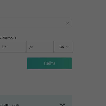
Стоимость
BYN
ов-партнеров
❯