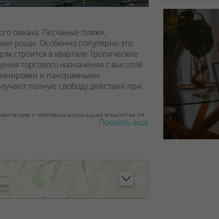
ого океана. Песчаные пляжи,
овые рощи.
Особенно популярно это
ом строится в квартале Тропические
ения торгового назначения с высотой
ланировки и панорамными
олучают полную свободу действий
при
 месяцев с первоначальным взносом от
Показать еще
але 2023 года.
, лицензия №02240/129 от 06.09.06г.
7/6, от 04.09.2025