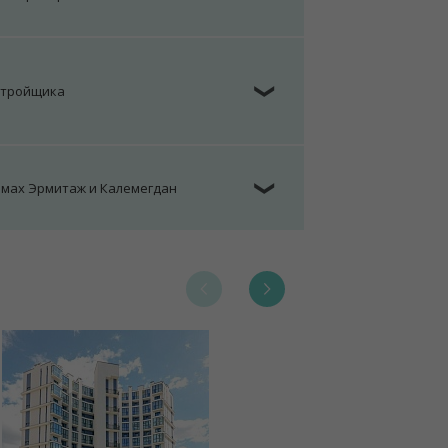
стройщика
❯
омах Эрмитаж и Калемегдан
❯