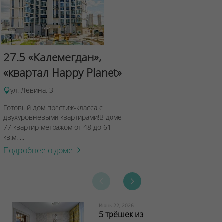
Сад Эрмит
27.5 «Калемегдан»,
ул.Лученка,4
«квартал Happy Planet»
Подробнее о 
ул. Левина, 3
Готовый дом престиж-класса с
двухуровневыми квартирами!В доме
77 квартир метражом от 48 до 61
кв.м. ...
Подробнее о доме
Июнь 22, 2026
5 трёшек из