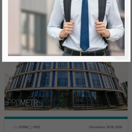
метро «Ковальская Слобода», 566 м
2
29386
(
/
969
)
Обновлен 28.06.2026