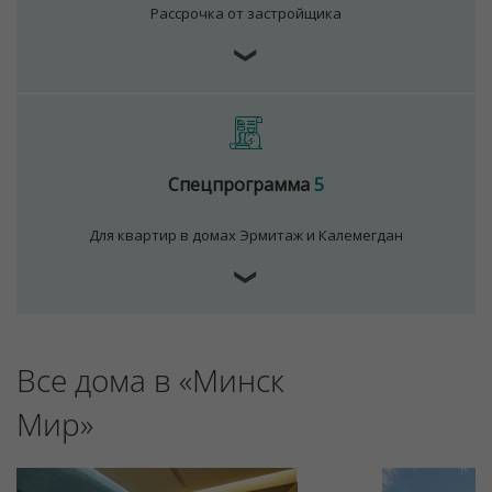
Рассрочка от застройщика
❯
Спецпрограмма
5
Для квартир в домах Эрмитаж и Калемегдан
❯
Для обеспечения удобства пользователей сайта
используются cookies
Принять
Все дома в «Минск
Отклонить
Мир»