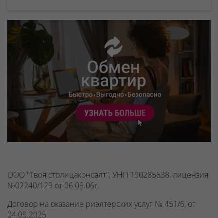
ООО "Твоя столицаконсалт", УНП 190285638, лицензия
№02240/129 от 06.09.06г.
Договор на оказание риэлтерских услуг № 451/6, от
04.09.2025