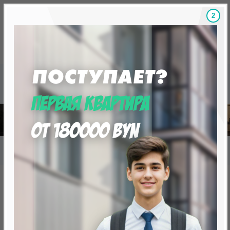
1
Скидки на новостройки, бонусы
Готовые новост
Главная
База новостроек Минска
«Минск Мир»
Сад Эрмитаж дом 27.6
Сад Эрмитаж дом 27.6
от 416 833.0 BYN (142 439 USD)
Минск, Октябрьский, ул.Лученка,4