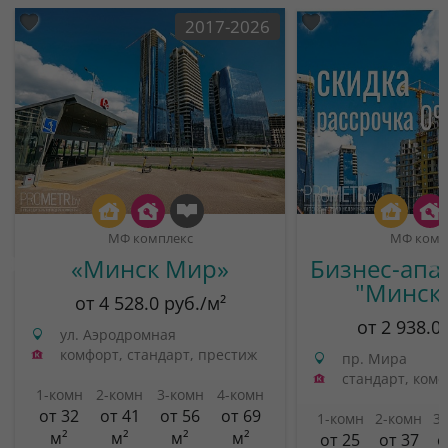
2017-2026
МФ комплекс
МФ комп
«Минск Мир»
Бизнес-апа
"Минск
от 4 528.0 руб./м²
от 2 938.0
ул. Аэродромная
комфорт, стандарт, престиж
пр. Мира
стандарт, ком
1-комн
2-комн
3-комн
4-комн
от 32
от 41
от 56
от 69
1-комн
2-комн
3
м²
м²
м²
м²
от 25
от 37
о