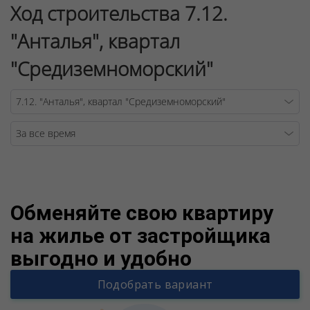
Ход строительства 7.12.
"Анталья", квартал
"Средиземноморский"
Warning
/v
Обменяйте свою квартиру
на жилье от застройщика
выгодно и удобно
Подобрать вариант