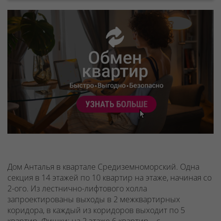
Дом Анталья в квартале Средиземноморский. Одна
секция в 14 этажей по 10 квартир на этаже, начиная со
2-ого.
Из лестнично-лифтового холла
запроектированы выходы в 2 межквартирных
коридора, в каждый из коридоров выходит по 5
квартир.
Фишки: на 2 этаже
6 квартир – с