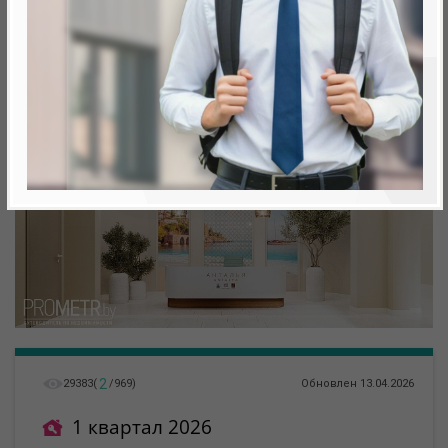
Минск, Октябрьский, ул. Жореса Алферова
метро «Ковальская Слобода», 566 м
2
29383
(
/
969
)
Обновлен 13.04.2026
1 квартал 2026