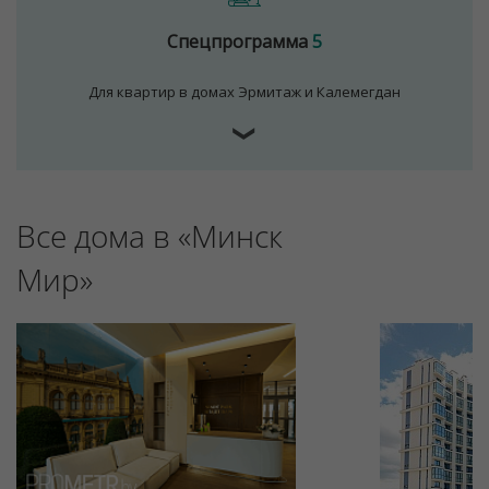
Спецпрограмма
5
Для квартир в домах Эрмитаж и Калемегдан
❯
Все дома в «Минск
Для обеспечения удобства пользователей сайта
используются cookies
Мир»
Принять
Отклонить