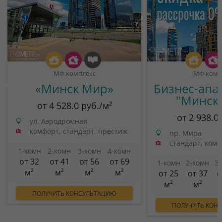
МФ комплекс
МФ комп
«Минск Мир»
Бизнес-апа
"Минск
от 4 528.0 руб./м²
от 2 938.0
ул. Аэродромная
комфорт, стандарт, престиж
пр. Мира
стандарт, ком
1-комн
2-комн
3-комн
4-комн
от 32
от 41
от 56
от 69
1-комн
2-комн
3
м²
м²
м²
м²
от 25
от 37
о
м²
м²
ПОЛУЧИТЬ КОНСУЛЬТАЦИЮ
ПОЛУЧИТЬ КОН