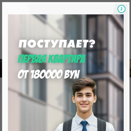
1
Скидки на новостройки, бонусы
Готовые новост
Главная
База новостроек Минска
«Минск Мир»
7.12. "Анталья", квартал "Средиземноморский"
7.12. "Анталья", квартал
"Средиземноморский"
нет в продаже