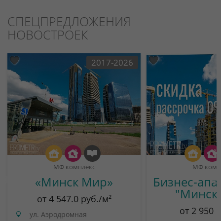
СПЕЦПРЕДЛОЖЕНИЯ
НОВОСТРОЕК
2017-2026
МФ комплекс
МФ комп
«Минск Мир»
Бизнес-апа
"Минск
от 4 547.0 руб./м²
от 2 950 
ул. Аэродромная