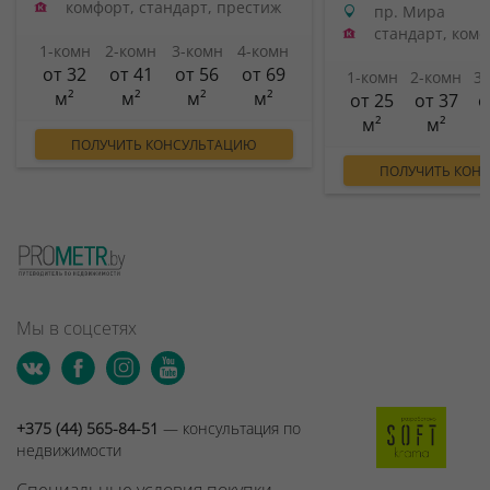
комфорт, стандарт, престиж
пр. Мира
стандарт, ком
1-комн
2-комн
3-комн
4-комн
от 32
от 41
от 56
от 69
1-комн
2-комн
3
м²
м²
м²
м²
от 25
от 37
о
м²
м²
ПОЛУЧИТЬ КОНСУЛЬТАЦИЮ
ПОЛУЧИТЬ КОН
Мы в соцсетях
+375 (44) 565-84-51
— консультация по
недвижимости
Специальные условия покупки