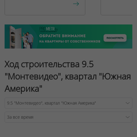
Ход строительства 9.5
"Монтевидео", квартал "Южная
Америка"
Warning
/v