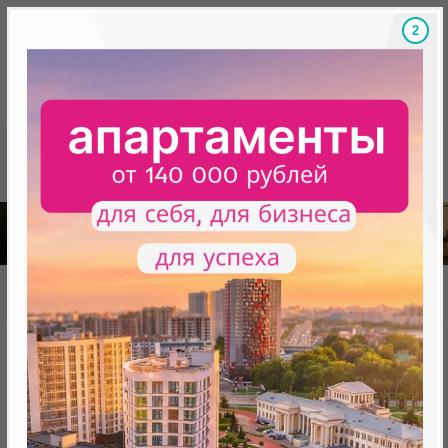
1
Скидки на новостройки, бонусы
Готовые новост
Главная
База новостроек Минска
«Минск Мир»
9.5 "Монтевидео", квартал "Южная Америка"
9.5 "Монтевидео", квартал
"Южная Америка"
от 0 BYN (0 USD)