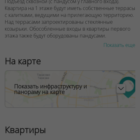
Подъезд сквозной (с пандусом у главного входа).
Квартира на 1 этаже будут иметь собственные террасы
с калитками, ведущими на прилегающую территорию.
Над террасами запроектированы стеклянные
козырьки. Обособленные входы в квартиры первого
этажа также будут оборудованы пандусами.
Показать еще
Предусмотрено дизайнерское лобби со стойкой
рецепции консьержа, местом отдыха для ожидающих
На карте
вас гостей. Фантазия дизайнеров вестибюля
«Монтевидео» погружает нас в атмосферу
тропических лесов. Она будет дополнена
экзотическими живыми растениями в кадках. Здесь
Показать инфраструктуру и
есть санитарная комната с пеленальным столиком для
панораму на карте
малышей.
ООО "Твоя столицаконсалт", УНП 190285638, лицензия
№02240/129 от 06.09.06г.
Договор на оказание риэлтерских услуг № 448/6, от
Квартиры
04.09.2025