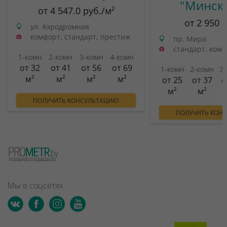
"Минск
от 4 547.0 руб./м²
от 2 950 
ул. Аэродромная
комфорт, стандарт, престиж
пр. Мира
стандарт, ком
1-комн
2-комн
3-комн
4-комн
от 32
от 41
от 56
от 69
1-комн
2-комн
3
м²
м²
м²
м²
от 25
от 37
о
м²
м²
ПОЛУЧИТЬ КОНСУЛЬТАЦИЮ
ПОЛУЧИТЬ КОН
Мы в соцсетях