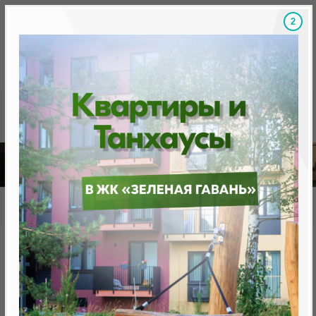
1
Скидки на новостройки, бонусы
Готовые новост
Главная
База новостроек Минска
«Минск Мир»
20.1 «Танго», квартал «Мировые танцы»
20.1 «Танго», квартал
«Мировые танцы»
нет в продаже