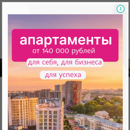
1
Скидки на новостройки, бонусы
Готовые новост
Главная
База новостроек Минска
«Минск Мир»
12.3 "Мадрид", квартал "Западная Европа"
12.3 "Мадрид", квартал
"Западная Европа"
нет в продаже