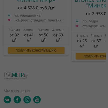
"Минск
от 4 528.0 руб./м²
от 2 938.0
ул. Аэродромная
комфорт, стандарт, престиж
пр. Мира
стандарт, ком
1-комн
2-комн
3-комн
4-комн
от 32
от 41
от 56
от 69
1-комн
2-комн
3
м²
м²
м²
м²
от 25
от 37
о
м²
м²
ПОЛУЧИТЬ КОНСУЛЬТАЦИЮ
ПОЛУЧИТЬ КОН
Мы в соцсетях