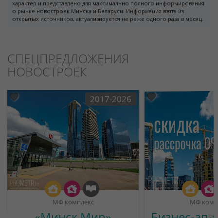
характер и представлено для максимально полного информирования
о рынке новостроек Минска и Беларуси. Информация взята из
открытых источников, актуализируется не реже одного раза в месяц.
СПЕЦПРЕДЛОЖЕНИЯ
НОВОСТРОЕК
2017-2026
МФ комплекс
МФ комп
«Минск Мир»
Бизнес-апа