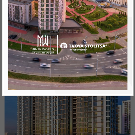
Минск, Октябрьский, ул.Леонида Щемелёва 28
метро «Ковальская Слобода», 566 м