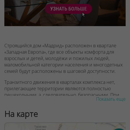
Строящийся дом «Мадрид» расположен в квартале
«Западная Европа», где все объекты комфорта для
взрослых и детей, молодёжи и пожилых людей,
маломобильной категории населения и многодетных
семей будут расположены в шаговой доступности.
Транзитного движения в кварталах комплекса нет,
прилегающие территории являются полностью
пешеходными, а, следовательно, безопасными. При
Показать еще
этом обеспечен комфорт водителей. Наземные
парковки находятся на внешнем контуре кварталов,
На карте
что позволяет быстро выехать на одну из новых
магистралей комплекса, воспользоваться круговым
движением и достичь интересующей точки