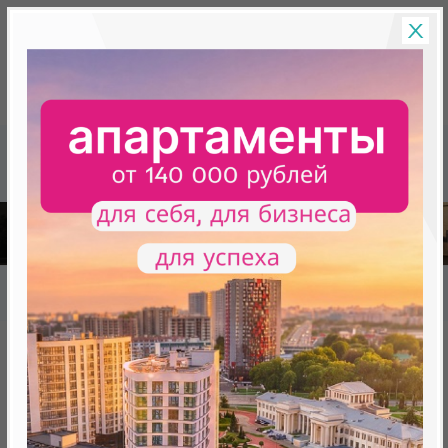
Скидки на новостройки, бонусы
Готовые новост
Главная
База новостроек Минска
«Минск Мир»
12.14 "Женева", квартал "Западная Европа"
12.14 "Женева", квартал
"Западная Европа"
нет в продаже