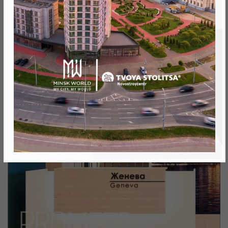
Минск, Октябрьский, ул. Жореса Алфёрова
метро «Ковальская Слобода», 566 м