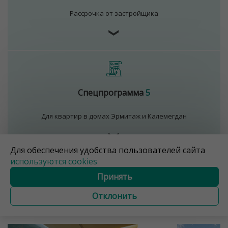
Рассрочка от застройщика
❯
Спецпрограмма
5
Для квартир в домах Эрмитаж и Калемегдан
❯
Для обеспечения удобства пользователей сайта
используются cookies
Принять
Все дома в «Минск
Отклонить
Мир»