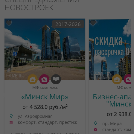
НОВОСТРОЕК
2017-2026
МФ комплекс
МФ комп
«Минск Мир»
Бизнес-апа
"Минск
от 4 528.0 руб./м²
от 2 938.0
ул. Аэродромная
комфорт, стандарт, престиж
пр. Мира
стандарт, ком