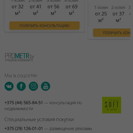
1-комн
2-комн
3-комн
4-комн
от 32
от 41
от 56
от 69
1-комн
2-комн
3
м²
м²
м²
м²
от 25
от 37
о
м²
м²
ПОЛУЧИТЬ КОНСУЛЬТАЦИЮ
ПОЛУЧИТЬ КОН
Мы в соцсетях
+375 (44) 565-84-51
— консультация по
недвижимости
Специальные условия покупки
+375 (29) 126-01-01
— размещение рекламы