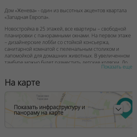
Дом «Женева» - один из высотных акцентов квартала
«Западная Европа».
Новостройка в 25 этажей, все квартиры – свободной
планировки с панорамными окнами. На первом этаже
– дизайнерские лобби со стойкой консьержа,
санитарной комнатой с пеленальным столиком и
лапомойкой для домашних животных. В увеличенном
тамбуре можно будет разместить детские коляски. До
Показать еще
квартир жителей доставят 3 скоростных лифта, один
из которых – панорамный.
На карте
В квартале «Западная Европа» в будущем появятся
детский сад и поликлиника, запроектированы
спортивные и десткие игровые площадки. Дом
Показать инфраструктуру и
Женева находится в шаговой доступности от
панораму на карте
строящейся станции метро Аэродромная и торгово-
развлекательного комплекса Avia mall.