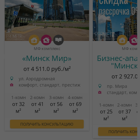
МФ комплекс
МФ комп
«Минск Мир»
Бизнес-апа
"Минск
от 4 511.0 руб./м²
от 2 927.0
ул. Аэродромная
комфорт, стандарт, престиж
пр. Мира
стандарт, ком
1-комн
2-комн
3-комн
4-комн
от 32
от 41
от 56
от 69
1-комн
2-комн
3
м²
м²
м²
м²
от 25
от 37
о
м²
м²
ПОЛУЧИТЬ КОНСУЛЬТАЦИЮ
ПОЛУЧИТЬ КОН