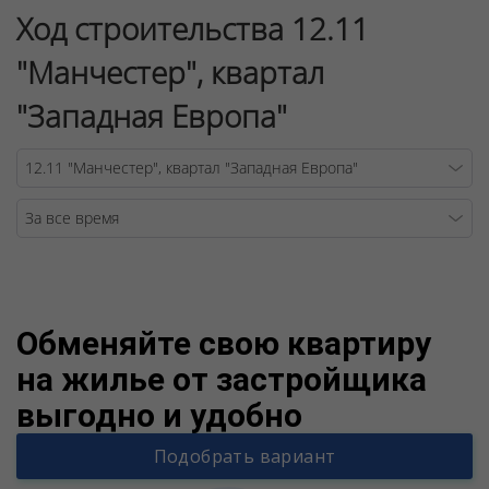
Ход строительства 12.11
"Манчестер", квартал
"Западная Европа"
Warning
/v
Обменяйте свою квартиру
на жилье от застройщика
выгодно и удобно
Подобрать вариант