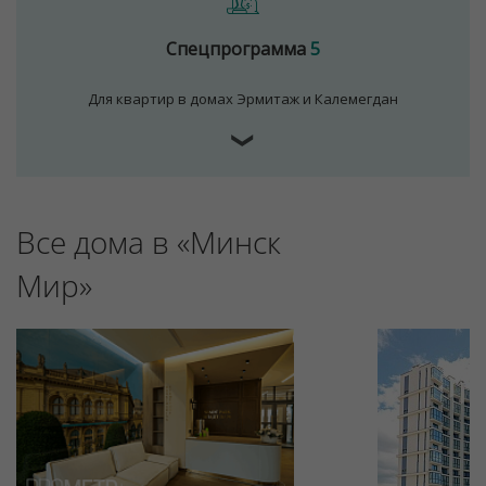
Спецпрограмма
5
Для квартир в домах Эрмитаж и Калемегдан
❯
Все дома в «Минск
Для обеспечения удобства пользователей сайта
используются cookies
Мир»
Принять
Отклонить