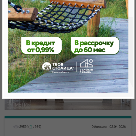
Минск, Октябрьский, ул. Жореса Алферова
метро «Ковальская Слобода», 566 м
2
29594
(
/
969
)
Обновлен 02.04.2026