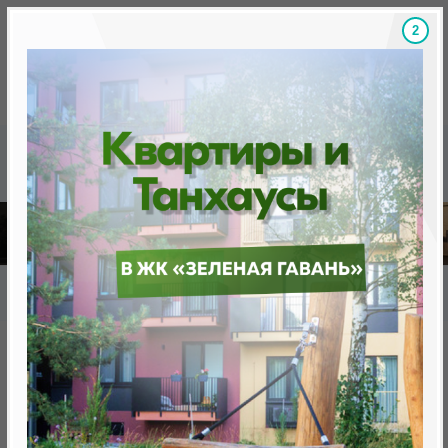
1
Скидки на новостройки, бонусы
Готовые новост
Главная
База новостроек Минска
«Минск Мир»
12.11 "Манчестер", квартал "Западная Европа"
12.11 "Манчестер", квартал
"Западная Европа"
нет в продаже