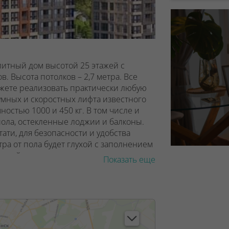
литный дом высотой 25 этажей с
в. Высота потолков – 2,7 метра.
Все
жете реализовать практически любую
умных и скоростных лифта известного
остью 1000 и 450 кг. В том числе и
пола, остекленные лоджии и балконы.
тати, для безопасности и удобства
тра от пола будет глухой с заполнением
джий – металлические со вставками из
Показать еще
ерское оформление лобби дома
аждый день! А полный набор удобств
ездочном отеле в Хорватии или
 зона ожидания гостей, санитарная
трен байк-бокс для хранения
льзованием принципов безбарьерного