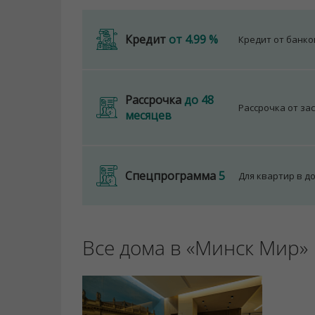
Кредит
от 4.99 %
Кредит от банк
Рассрочка
до 48
Рассрочка от за
месяцев
Спецпрограмма
5
Для квартир в д
Все дома в «Минск Мир»