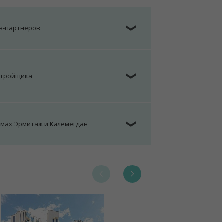
ов-партнеров
❯
стройщика
❯
омах Эрмитаж и Калемегдан
❯