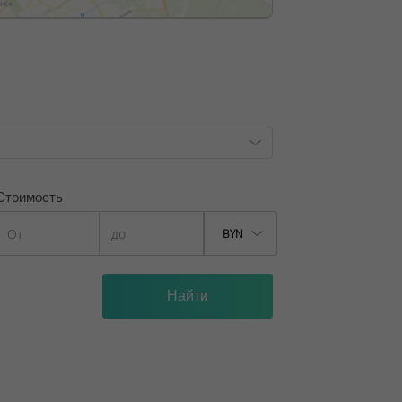
форта людей с ограниченными
ками.
, лицензия №02240/129 от 06.09.06г.
7/6, от 04.09.2025
Стоимость
BYN