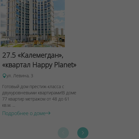
Сад Эрмит
27.5 «Калемегдан»,
ул.Лученка,4
«квартал Happy Planet»
Подробнее о 
ул. Левина, 3
Готовый дом престиж-класса с
двухуровневыми квартирами!В доме
77 квартир метражом от 48 до 61
кв.м. ...
Подробнее о доме