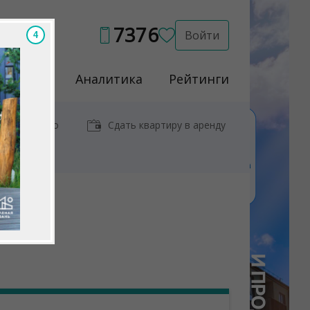
7376
Войти
3
Услуги
Аналитика
Рейтинги
иры у метро
Сдать квартиру в аренду