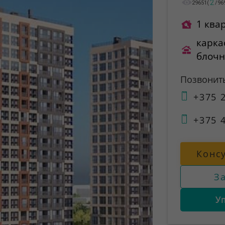
2
29651
(
/
96
1 ква
карка
блоч
Позвонит
+375 2
+375 4
Конс
З
У