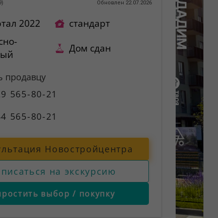
9
)
Обновлен 22.07.2026
ртал 2022
стандарт
сно-
Дом сдан
ный
ь продавцу
9 565-80-21
4 565-80-21
ультация Новостройцентра
аписаться на экскурсию
простить выбор / покупку