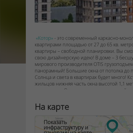
«Котор»
- это современный каркасно-моно
квартирами площадью от 27 до 65 кв. метро
квартиры – свободной планировки. Вы смо
свою дизайнерскую идею!
В доме – 3 бесш
мирового производителя OTIS грузоподъемн
панорамный!
Большие окна от потолка до 
Солнца и света в квартирах будет много! Кс
жильцов нижняя часть окна высотой 1,1 ме
триплексом. Ограждения нижних частей ло
листов перфорированного металла.
Дизайн
«Котор»
будут дарить позитивные эмоции к
На карте
позволит почувствовать себя как в пятизв
Черногории: здесь будет стойка консьержа,
Показать
комната с пеленальным столиком.
Предусмо
инфраструктуру и
велосипедов.
Выходы оборудованы с испо
панораму на карте