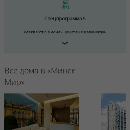
Спецпрограмма
5
Для квартир в домах Эрмитаж и Калемегдан
❯
Все дома в «Минск
Для обеспечения удобства пользователей сайта
используются cookies
Мир»
Принять
Отклонить