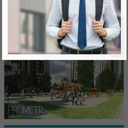
Минск, Октябрьский, ул. Кижеватова
метро «Ковальская Слобода», 566 м