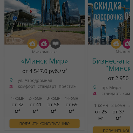
МФ комплекс
МФ комп
«Минск Мир»
Бизнес-апа
"Минск
от 4 547.0 руб./м²
от 2 950 
ул. Аэродромная
комфорт, стандарт, престиж
пр. Мира
стандарт, ком
1-комн
2-комн
3-комн
4-комн
от 32
от 41
от 56
от 69
1-комн
2-комн
3
м²
м²
м²
м²
от 25
от 37
о
м²
м²
ПОЛУЧИТЬ КОНСУЛЬТАЦИЮ
ПОЛУЧИТЬ КОН