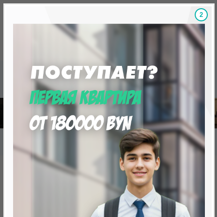
1
Скидки на новостройки, бонусы
Готовые новост
Главная
База новостроек Минска
«Минск Мир»
30.12 «Квебек», квартал "Северная Америка"
30.12 «Квебек», квартал
"Северная Америка"
нет в продаже