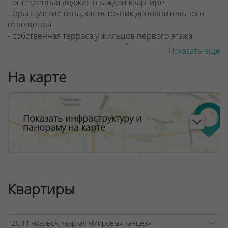
- остеклённая лоджия в каждой квартире
- французские окна, как источник дополнительного
освещения
- собственная терраса у жильцов первого этажа
- консьерж и система видеонаблюдения
Показать еще
ООО "Твоя столицаконсалт", УНП 190285638, лицензия
На карте
№02240/129 от 06.09.06г.
Договор на оказание риэлтерских услуг № 447/6, от
04.09.2025
Показать инфраструктуру и
панораму на карте
Квартиры