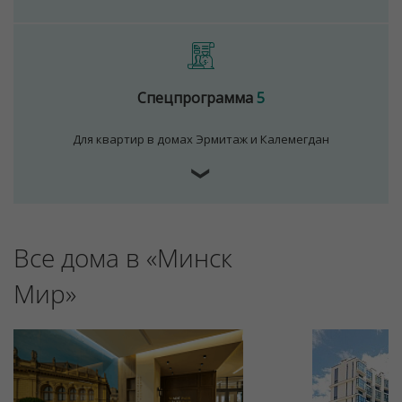
Спецпрограмма
5
Для квартир в домах Эрмитаж и Калемегдан
❯
Для обеспечения удобства пользователей сайта
Все дома в «Минск
используются cookies
Принять
Мир»
Отклонить