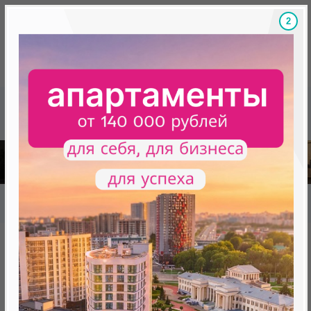
Скидки на новостройки, бонусы
Готовые новост
Главная
База новостроек Минска
«Минск Мир»
20.11 «Вальс», квартал «Мировых танцев»
20.11 «Вальс», квартал
«Мировых танцев»
от 0 BYN (0 USD)