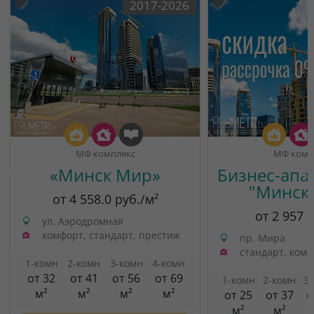
2017-2026
МФ комплекс
МФ комп
«Минск Мир»
Бизнес-апа
"Минск
от 4 558.0 руб./м²
от 2 957 
ул. Аэродромная
комфорт, стандарт, престиж
пр. Мира
стандарт, ком
1-комн
2-комн
3-комн
4-комн
от 32
от 41
от 56
от 69
1-комн
2-комн
3
м²
м²
м²
м²
от 25
от 37
о
м²
м²