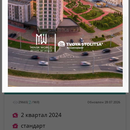
Минск, Октябрьский, ул. Николы Теслы
метро «Ковальская Слобода», 566 м
2
29665
(
/
969
)
Обновлен 28.07.2026
2 квартал 2024
стандарт