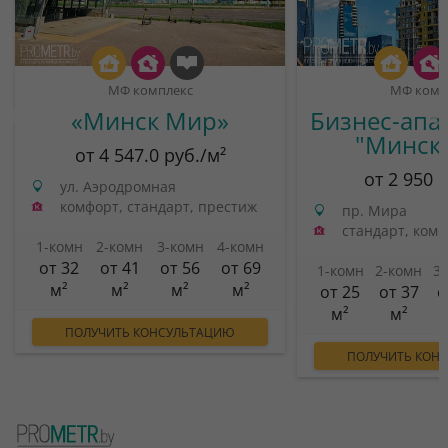
МФ комплекс
МФ комп
«Минск Мир»
Бизнес-апа
"Минск
от 4 547.0 руб./м²
от 2 950 
ул. Аэродромная
комфорт, стандарт, престиж
пр. Мира
стандарт, ком
1-комн
2-комн
3-комн
4-комн
от 32
от 41
от 56
от 69
1-комн
2-комн
3
м²
м²
м²
м²
от 25
от 37
о
м²
м²
ПОЛУЧИТЬ КОНСУЛЬТАЦИЮ
ПОЛУЧИТЬ КОН