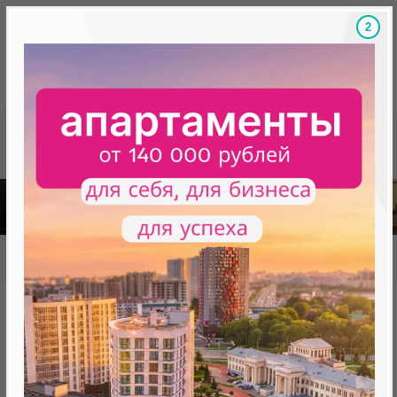
1
Скидки на новостройки, бонусы
Готовые новост
Главная
База новостроек Минска
«Минск Мир»
9.6 "Сан-Паулу", квартал "Южная Америка"
9.6 "Сан-Паулу", квартал
"Южная Америка"
нет в продаже