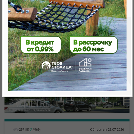
метро «Ковальская Слобода», 566 м
2
29718
(
/
969
)
Обновлен 28.07.2026