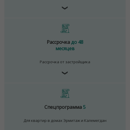
❯
Рассрочка
до 48
месяцев
Рассрочка от застройщика
❯
Для обеспечения удобства пользователей сайта
Спецпрограмма
5
используются cookies
Для квартир в домах Эрмитаж и Калемегдан
Принять