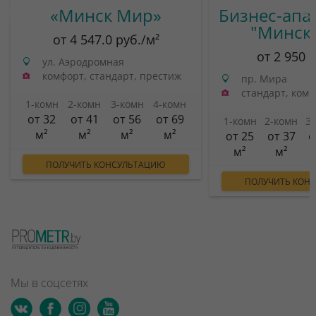
«Минск Мир»
Бизнес-апа
"Минск
от 4 547.0 руб./м²
от 2 950 
ул. Аэродромная
комфорт, стандарт, престиж
пр. Мира
стандарт, ком
1-комн
2-комн
3-комн
4-комн
от 32
от 41
от 56
от 69
1-комн
2-комн
3
м²
м²
м²
м²
от 25
от 37
о
м²
м²
ПОЛУЧИТЬ КОНСУЛЬТАЦИЮ
ПОЛУЧИТЬ КОН
Мы в соцсетях