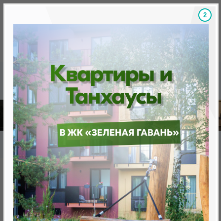
1
Скидки на новостройки, бонусы
Готовые новост
Главная
База новостроек Минска
«Минск Мир»
25.3 "Манила", квартал "Азия"
25.3 "Манила", квартал "Азия"
от 287 594.0 BYN (97 868 USD)
Минск, Октябрьский, ул. Кижеватова