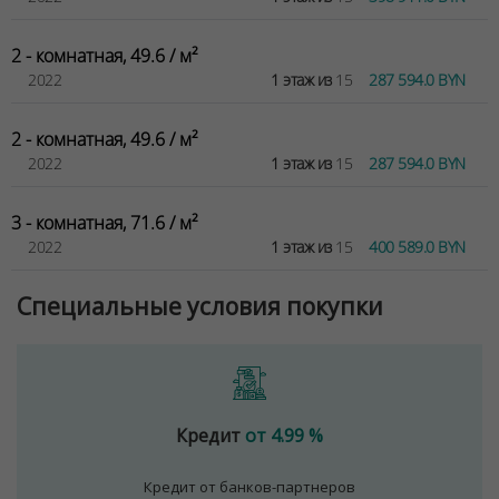
Договор на оказание риэлтерских услуг № 447/6, от
2 - комнатная, 49.6 / м²
04.09.2025
2022
1 этаж из
15
287 594.0 BYN
2 - комнатная, 49.6 / м²
2022
1 этаж из
15
287 594.0 BYN
3 - комнатная, 71.6 / м²
2022
1 этаж из
15
400 589.0 BYN
Специальные условия покупки
Кредит
от 4.99 %
Кредит от банков-партнеров