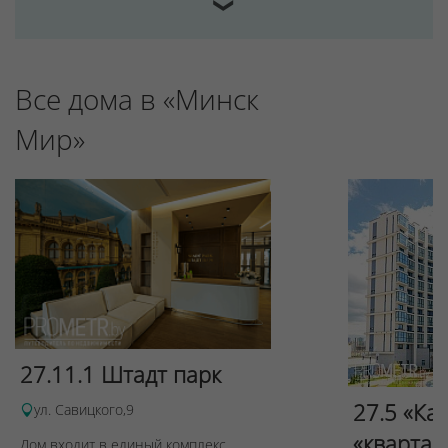
❯
Отклонить
Все дома в «Минск
Мир»
27.11.1 Штадт парк
27.5 «Ка
ул. Савицкого,9
«квартал
Дом входит в единый комплекс