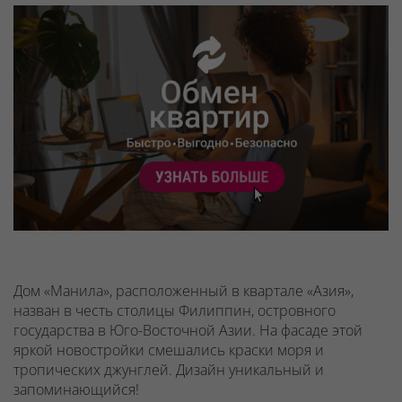
Дом «Манила», расположенный в квартале «Азия»,
назван в честь столицы Филиппин, островного
государства в Юго-Восточной Азии. На фасаде этой
яркой новостройки смешались краски моря и
тропических джунглей. Дизайн уникальный и
запоминающийся!