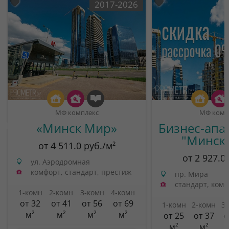
2017-2026
МФ комплекс
МФ комп
«Минск Мир»
Бизнес-апа
"Минск
от 4 511.0 руб./м²
от 2 927.0
ул. Аэродромная
комфорт, стандарт, престиж
пр. Мира
стандарт, ком
1-комн
2-комн
3-комн
4-комн
от 32
от 41
от 56
от 69
1-комн
2-комн
3
м²
м²
м²
м²
от 25
от 37
о
м²
м²