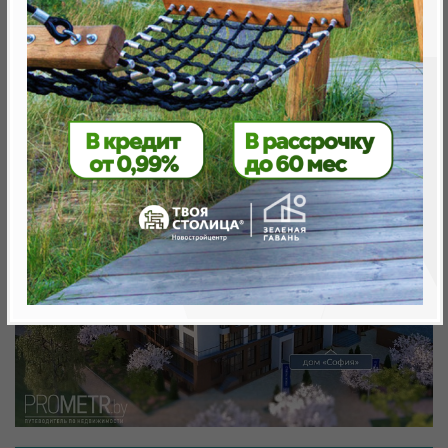
Минск, Октябрьский, просп .Мира д.10
метро «Ковальская Слобода», 566 м