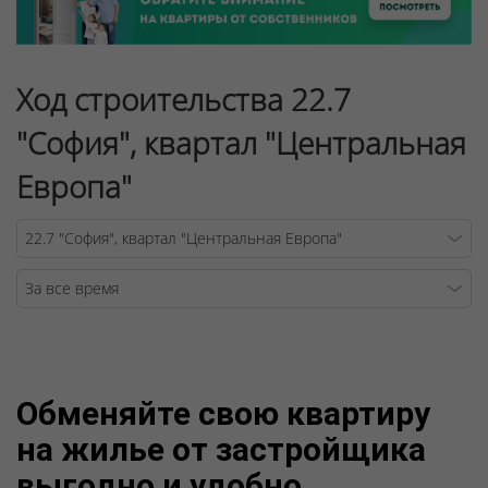
Ход строительства 22.7
"София", квартал "Центральная
Европа"
Warning
/v
Обменяйте свою квартиру
на жилье от застройщика
выгодно и удобно