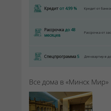
Кредит
от 4.99 %
Кредит от банк
Рассрочка
до 48
Рассрочка от за
месяцев
Спецпрограмма
5
Для квартир в д
Все дома в «Минск Мир»