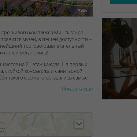
ентре жилого комплекса Минск Мира.
появится музей, в пешей доступности –
нейшний торгово-развлекательный
 жителей мегаполиса!
ышаются на 21 этаж каждая. На первых
ха, стойкой консьержа и санитарной
обби такого формата, оставались самые
Показать еще
бодной планировки с панорамными
варьируется от 30 до 65 м2.
ntral Park в стилобате спроектированы
в 3-3,3 м. Это отличное место для
 месте будет высокой.