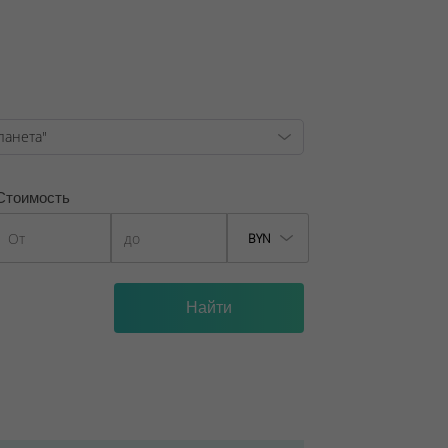
находятся игровые и спортивные
 Park - не исключение! Вы можете
 как транзитное движение транспорта
иферию квартала.
, лицензия №02240/129 от 06.09.06г.
1/6, от 04.09.2025
Стоимость
BYN