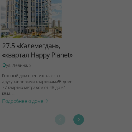
Сад Эрмит
27.5 «Калемегдан»,
ул.Лученка,4
«квартал Happy Planet»
Подробнее о 
ул. Левина, 3
Готовый дом престиж-класса с
двухуровневыми квартирами!В доме
77 квартир метражом от 48 до 61
кв.м. ...
Подробнее о доме