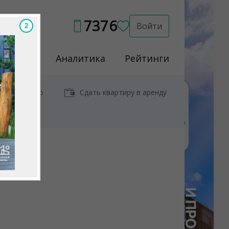
7376
Войти
Услуги
Аналитика
Рейтинги
иры у метро
Сдать квартиру в аренду