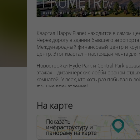
Квартал Happy Planet находится в самом ц
Через дорогу в здании бывшего аэропорта 
Международный финансовый центр и круп
центр. Этот квартал – настоящая мечта для
Новостройки Hyde Park и Central Park возв
этажах – дизайнерские лобби с зоной отды
комнатой. У всех, кто хоть раз побывал в л
лучшие впечатления!
Апартаменты в обеих новостройках – сво
На карте
окнами и остеклёнными лоджиями, площадь 
На первом этаже новостроек Hyde Park и Ce
Показать
коммерческие помещения с высотой потолко
инфраструктуру и
владельцев бизнеса! Проходимость в таком
панораму на карте