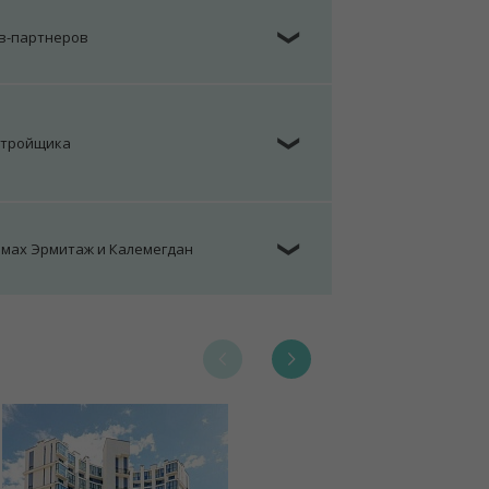
ов-партнеров
❯
стройщика
❯
омах Эрмитаж и Калемегдан
❯