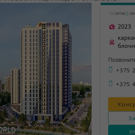
2
29759
(
/
96
2023
карка
блоч
Позвонит
+375 2
+375 4
Конс
З
У