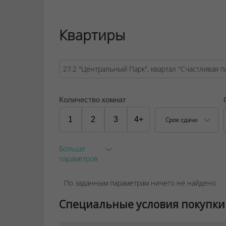
Во дворе каждого дома жилого комплекса 
площадки, новостройки Hyde Park и Central
спокойно отпускать детей на прогулку, так
Квартиры
исключено, все парковки вынесены на пер
ООО "Твоя столицаконсалт", УНП 190285638
Договор на оказание риэлтерских услуг № 45
Количество комнат
1
2
3
4+
Срок сдачи
Больше
параметров
По заданным параметрам ничего не найдено
Специальные условия покупки