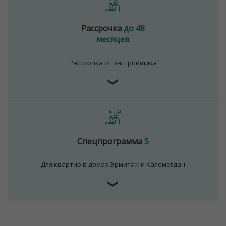
удобно свернуть во двор, когда отправился с ребенком
на прогулку, или на улицу, если спешишь на работу.
Рассрочка
до 48
Дом обходить не придется.
месяцев
В комлексе функционирует транспортная
инфрастуктура - наземный и подземный транспорт. Вы
Рассрочка от застройщика
сможете легко добраться в любую точку Минска.
❯
ООО "Твоя столицаконсалт", УНП 190285638, лицензия
№02240/129 от 06.09.06г.
Договор на оказание риэлтерских услуг № 447/6, от
04.09.2025
Спецпрограмма
5
Для квартир в домах Эрмитаж и Калемегдан
❯