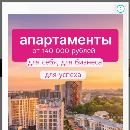
1
Скидки на новостройки, бонусы
Готовые новост
Главная
База новостроек Минска
«Минск Мир»
29.6 "Вильнюс", квартал "Северная Европа"
29.6 "Вильнюс", квартал
"Северная Европа"
от 0 BYN (0 USD)