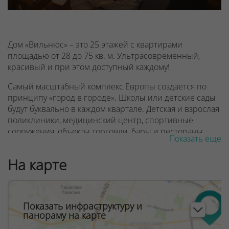
Дом «Вильнюс» – это 25 этажей с квартирами
площадью от 28 до 75 кв. м. Ультрасовременный,
красивый и при этом доступный каждому!
Самый масштабный комплекс Европы создается по
принципу «город в городе». Школы или детские сады
будут буквально в каждом квартале. Детская и взрослая
поликлиники, медицинский центр, спортивные
сооружения, объекты торговли, бары и рестораны.
Показать еще
Паркинги и новые станции метро. Международный
финансовый центр Minsk World и крупнейший
На карте
торгово-развлекательный центр Avia Mall.
Все нужное для комфортной городской жизни и
успешного бизнеса в комплексе - в шаговой
Показать инфраструктуру и
доступности.
панораму на карте
Какой дом «Вильнюс» в комплексе Минск Мир?