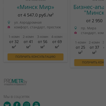
«Минск Мир»
Бизнес-апа
"Минск
от 4 547.0 руб./м²
от 2 950 
ул. Аэродромная
комфорт, стандарт, престиж
пр. Мира
стандарт, ком
1-комн
2-комн
3-комн
4-комн
от 32
от 41
от 56
от 69
1-комн
2-комн
3
м²
м²
м²
м²
от 25
от 37
о
м²
м²
ПОЛУЧИТЬ КОНСУЛЬТАЦИЮ
ПОЛУЧИТЬ КОН
Мы в соцсетях