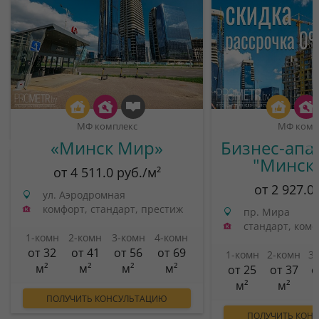
МФ комплекс
МФ комп
«Минск Мир»
Бизнес-апа
"Минск
от 4 511.0 руб./м²
от 2 927.0
ул. Аэродромная
комфорт, стандарт, престиж
пр. Мира
стандарт, ком
1-комн
2-комн
3-комн
4-комн
от 32
от 41
от 56
от 69
1-комн
2-комн
3
м²
м²
м²
м²
от 25
от 37
о
м²
м²
ПОЛУЧИТЬ КОНСУЛЬТАЦИЮ
ПОЛУЧИТЬ КОН