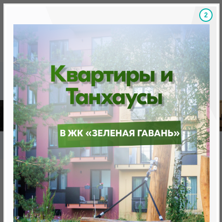
1
Скидки на новостройки, бонусы
Готовые новост
Главная
База новостроек Минска
«Минск Мир»
9.10 "Гавана", квартал "Южная Америка"
9.10 "Гавана", квартал "Южная
Америка"
нет в продаже