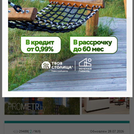
Минск, Октябрьский, ул. Игоря Лученка
метро «Ковальская Слобода», 566 м
2
29488
(
/
969
)
Обновлен 28.07.2026