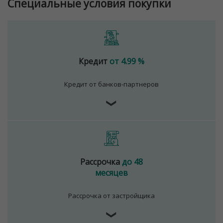
Специальные условия покупки
№02240/129 от 06.09.06г.
Договор на оказание риэлтерских услуг № 447/6, от
04.09.2025
Кредит
от 4.99 %
Кредит от банков-партнеров
❯
Рассрочка
до 48
месяцев
Рассрочка от застройщика
❯