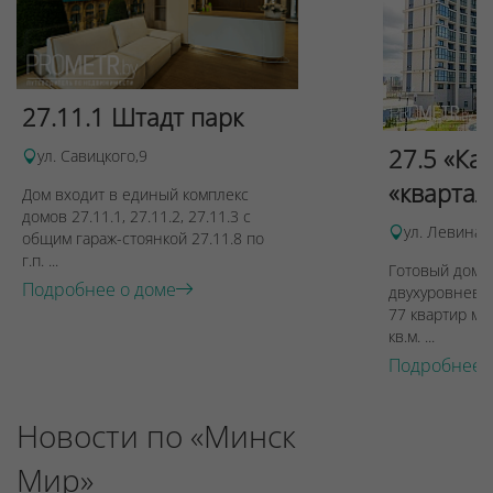
27.11.1 Штадт парк
27.5 «Ка
ул. Савицкого,9
«квартал
Дом входит в единый комплекс
домов 27.11.1, 27.11.2, 27.11.3 с
ул. Левина, 
общим гараж-стоянкой 27.11.8 по
г.п. ...
Готовый дом п
Подробнее о доме
двухуровневы
77 квартир ме
кв.м. ...
Подробнее 
Новости по «Минск
Мир»