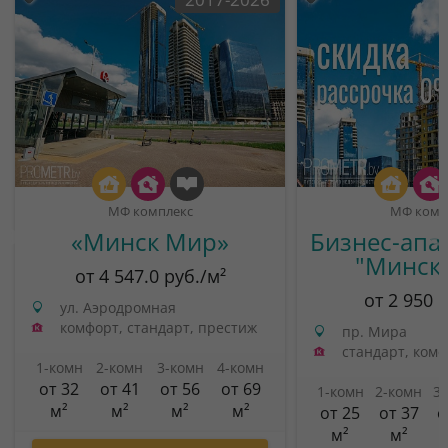
МФ комплекс
МФ комп
«Минск Мир»
Бизнес-апа
"Минск
от 4 547.0 руб./м²
от 2 950 
ул. Аэродромная
комфорт, стандарт, престиж
пр. Мира
стандарт, ком
1-комн
2-комн
3-комн
4-комн
от 32
от 41
от 56
от 69
1-комн
2-комн
3
м²
м²
м²
м²
от 25
от 37
о
м²
м²