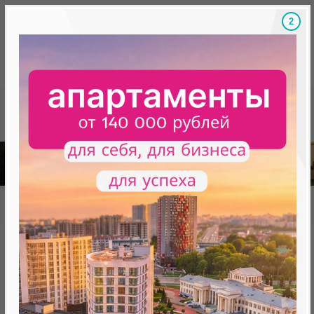
1
Скидки на новостройки, бонусы
Готовые новост
Главная
База новостроек Минска
«Минск Мир»
29.2 «Стокгольм», квартал "Северная Европа"
29.2 «Стокгольм», квартал
"Северная Европа"
нет в продаже