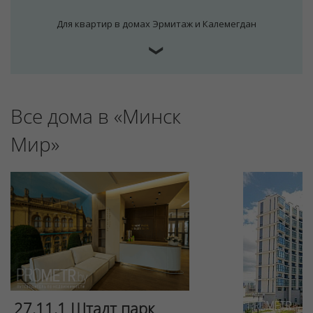
Для квартир в домах Эрмитаж и Калемегдан
❯
Все дома в «Минск
Мир»
27.11.1 Штадт парк