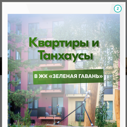
1
Скидки на новостройки, бонусы
Готовые новост
Главная
База новостроек Минска
«Минск Мир»
20.3 "Румба", квартал "Мировых танцев"
20.3 "Румба", квартал
"Мировых танцев"
нет в продаже