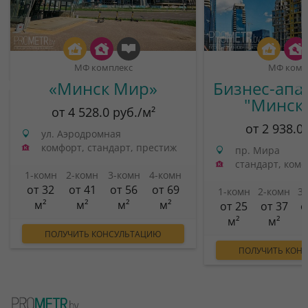
МФ комплекс
МФ комп
«Минск Мир»
Бизнес-апа
"Минск
от 4 528.0 руб./м²
от 2 938.0
ул. Аэродромная
комфорт, стандарт, престиж
пр. Мира
стандарт, ком
1-комн
2-комн
3-комн
4-комн
от 32
от 41
от 56
от 69
1-комн
2-комн
3
м²
м²
м²
м²
от 25
от 37
о
м²
м²
ПОЛУЧИТЬ КОНСУЛЬТАЦИЮ
ПОЛУЧИТЬ КОН