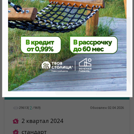
Минск, Октябрьский, ул. Брилевская 27
метро «Ковальская Слобода», 566 м
2
29613
(
/
969
)
Обновлен 02.04.2026
2 квартал 2024
стандарт