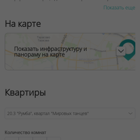
Показать еще
Дом Румба расположен в квартале Мировых танцев -
квартал для ценителей городского комфорта:
На карте
- В центре запроектированы две школы
- Готовый детский сад есть через дорогу в квартале
«Южная Европа»
Показать инфраструктуру и
панораму на карте
- Транзитное движение транспорта исключено
- Спортивные и детские площадки возле каждого дома
- Зелёные зоны отдыха и выгула домашних животных
Квартиры
- Деловой квартал МФЦ и крупнейший торгово-
развлекательный центр строится в пешей
доступности
- Взрослая и детская поликлиники появятся в пешей
доступности
Количество комнат
- На первых этажах большинства домов –