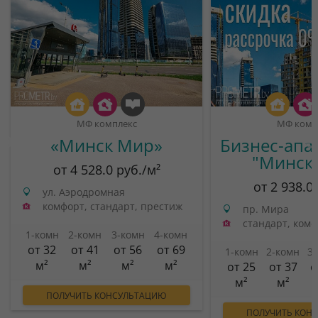
МФ комплекс
МФ комп
«Минск Мир»
Бизнес-апа
"Минск
от 4 528.0 руб./м²
от 2 938.0
ул. Аэродромная
комфорт, стандарт, престиж
пр. Мира
стандарт, ком
1-комн
2-комн
3-комн
4-комн
от 32
от 41
от 56
от 69
1-комн
2-комн
3
м²
м²
м²
м²
от 25
от 37
о
м²
м²
ПОЛУЧИТЬ КОНСУЛЬТАЦИЮ
ПОЛУЧИТЬ КОН