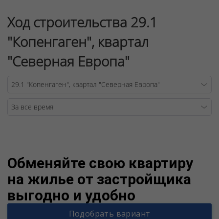
Ход строительства 29.1
"Копенгаген", квартал
"Северная Европа"
Warning
/v
Обменяйте свою квартиру
на жилье от застройщика
выгодно и удобно
Подобрать вариант