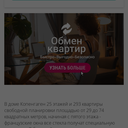
В доме Копенгаген 25 этажей и 293 квартиры
свободной планировки площадью от 29 до 74
квадратных метров, начиная с пятого этажа -
французские окна все стекла получат специальную