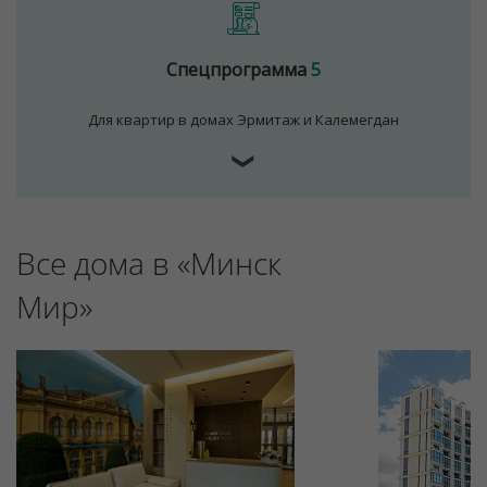
Спецпрограмма
5
Для квартир в домах Эрмитаж и Калемегдан
❯
Все дома в «Минск
Для обеспечения удобства пользователей сайта
используются cookies
Мир»
Принять
Отклонить