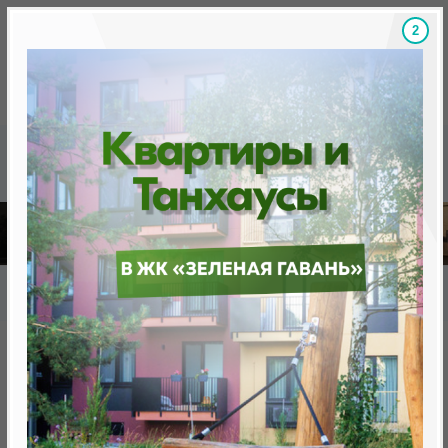
1
Скидки на новостройки, бонусы
Готовые новост
Главная
База новостроек Минска
«Минск Мир»
29.1 "Копенгаген", квартал "Северная Европа"
29.1 "Копенгаген", квартал
"Северная Европа"
нет в продаже