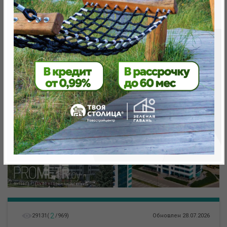
Минск, Октябрьский, ул. Игоря Лученка
метро «Ковальская Слобода», 566 м
2
29131
(
/
969
)
Обновлен 28.07.2026