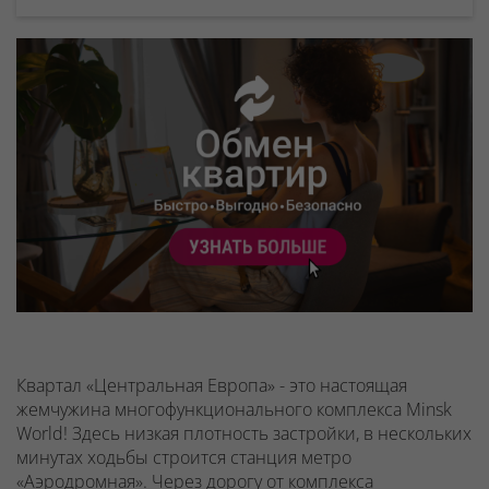
Квартал «Центральная Европа» - это настоящая
жемчужина многофункционального комплекса Minsk
World! Здесь низкая плотность застройки, в нескольких
минутах ходьбы строится станция метро
«Аэродромная». Через дорогу от комплекса