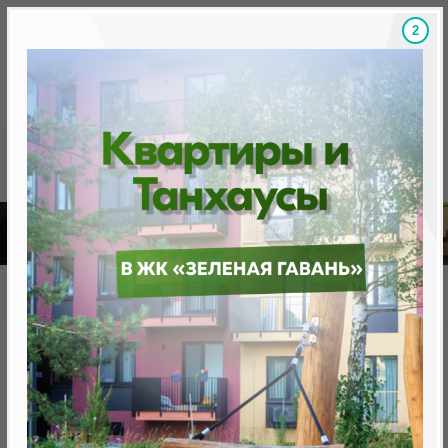
1
Скидки на новостройки, бонусы
Готовые новост
Главная
База новостроек Минска
«Минск Мир»
22.2 "Варшава", квартал "Центральная Европа"
22.2 "Варшава", квартал
"Центральная Европа"
нет в продаже