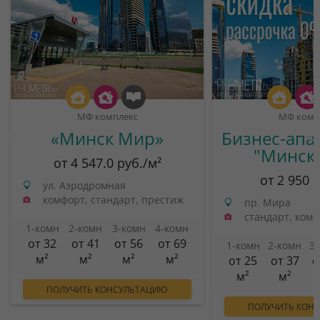
МФ комплекс
МФ комп
«Минск Мир»
Бизнес-апа
"Минск
от 4 547.0 руб./м²
от 2 950 
ул. Аэродромная
комфорт, стандарт, престиж
пр. Мира
стандарт, ком
1-комн
2-комн
3-комн
4-комн
от 32
от 41
от 56
от 69
1-комн
2-комн
3
м²
м²
м²
м²
от 25
от 37
о
м²
м²
ПОЛУЧИТЬ КОНСУЛЬТАЦИЮ
ПОЛУЧИТЬ КОН