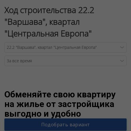
Ход строительства 22.2
"Варшава", квартал
"Центральная Европа"
Warning
/v
Обменяйте свою квартиру
на жилье от застройщика
выгодно и удобно
Подобрать вариант